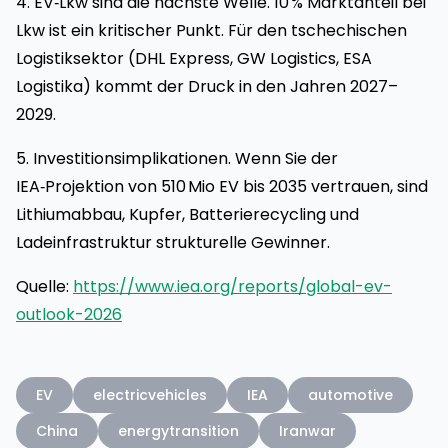
4. EV‑Lkw sind die nächste Welle. 10 % Marktanteil bei
Lkw ist ein kritischer Punkt. Für den tschechischen
Logistiksektor (DHL Express, GW Logistics, ESA
Logistika) kommt der Druck in den Jahren 2027–
2029.
5. Investitionsimplikationen. Wenn Sie der
IEA‑Projektion von 510 Mio EV bis 2035 vertrauen, sind
Lithiumabbau, Kupfer, Batterierecycling und
Ladeinfrastruktur strukturelle Gewinner.
Quelle:
https://www.iea.org/reports/global-ev-
outlook-2026
EV
electricvehicles
IEA
automotive
China
energytransition
Iranwar