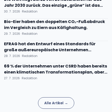
Jahr 2030 zurück. Das einzige „grüne“ ist das
klimatische.
30. 7. 2026 · Redaktion
Bio-Eier haben den doppelten CO₂-Fußabdruck
im Vergleich zu Eiern aus Käfighaltung.
29. 7. 2026 · Redaktion
EFRAG hat den Entwurf eines Standards für
große außereuropäische Unternehmen
veröffentlicht
28. 7. 2026 · Redaktion
69 % der Unternehmen unter CSRD haben bereits
einen klimatischen Transformationsplan, aber...
27. 7. 2026 · Redaktion
Alle Artikel →