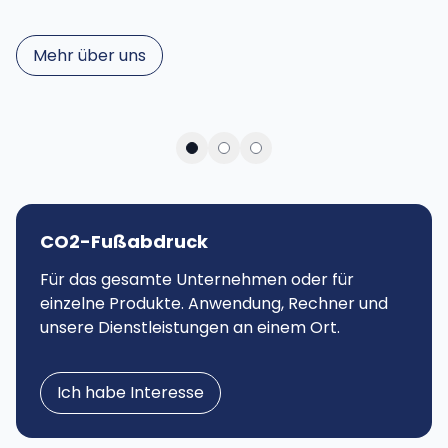
Mehr über uns
CO2-Fußabdruck
Ermitteln Sie Ihren CO₂-Fußabdruck sofort
Für das gesamte Unternehmen oder für
und kostenlos!
einzelne Produkte. Anwendung, Rechner und
unsere Dienstleistungen an einem Ort.
Jetzt berechnen
Ich habe Interesse