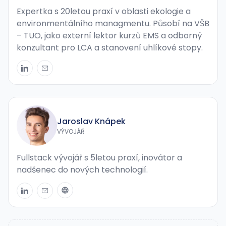
Expertka s 20letou praxí v oblasti ekologie a
environmentálního managmentu. Působí na VŠB
– TUO, jako externí lektor kurzů EMS a odborný
konzultant pro LCA a stanovení uhlíkové stopy.
Jaroslav Knápek
VÝVOJÁŘ
Fullstack vývojář s 5letou praxí, inovátor a
nadšenec do nových technologií.