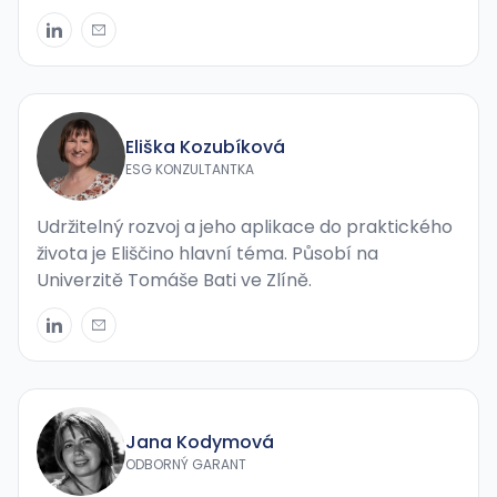
Eliška Kozubíková
ESG KONZULTANTKA
Udržitelný rozvoj a jeho aplikace do praktického
života je Eliščino hlavní téma. Působí na
Univerzitě Tomáše Bati ve Zlíně.
Jana Kodymová
ODBORNÝ GARANT