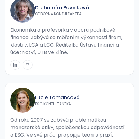
Drahomíra Pavelková
ODBORNÁ KONZULTANTKA
Ekonomka a profesorka v oboru podnikové
finance. Zabývá se měřením výkonnosti firem,
klastry, LCA a LCC. Ředitelka Ústavu financí a
účetnictví, UTB ve Zlíně.
Lucie Tomancová
ESG KONZULTANTKA
Od roku 2007 se zabývá problematikou
manažerské etiky, společenskou odpovědností
a ESG. Ve své práci propojuje teorii s praxí.