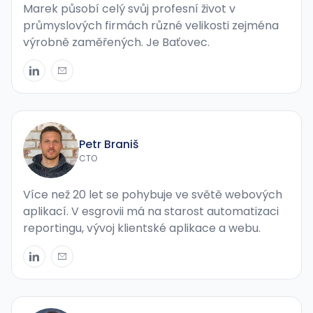
Marek působí celý svůj profesní život v
průmyslových firmách různé velikosti zejména
výrobně zaměřených. Je Baťovec.
Petr Braniš
CTO
Více než 20 let se pohybuje ve světě webových
aplikací. V esgrovii má na starost automatizaci
reportingu, vývoj klientské aplikace a webu.