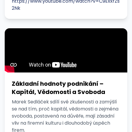
https://www.youtube.com/watch?v=C9ExxrZs
2Nk
Základní hodnoty podnikání –
Kapitál, Vědomosti a Svoboda
Marek Sedláček sdílí své zkušenosti a zamýšlí
se nad tím, proč kapitál, vědomosti a zejména
svoboda, postavená na důvěře, mají zásadní
vliv na firemní kulturu i dlouhodobý úspěch
firem.