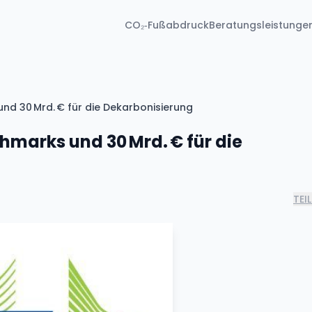
CO₂‑Fußabdruck
Beratungsleistunge
d 30 Mrd. € für die Dekarbonisierung
marks und 30 Mrd. € für die
TEI