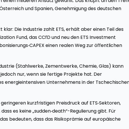
 einen milderen Ansatz gewählt. Das knüpft an den Tren
Österreich und Spanien, Genehmigung des deutschen
t klar: Die Industrie zahlt ETS, erhält aber einen Teil des
ization Fund, das CCfD und neu den ETS Investment
onisierungs‑CAPEX einen realen Weg zur öffentlichen
Industrie (Stahlwerke, Zementwerke, Chemie, Glas) kann
edoch nur, wenn sie fertige Projekte hat. Der
des energieintensiven Unternehmens in der Tschechische
geringeren kurzfristigen Preisdruck auf ETS‑Sektoren,
t, dass es keine „sudden‑death“-Regulierung gibt. Für
das bedeuten, dass das Risikoprämie auf europäische