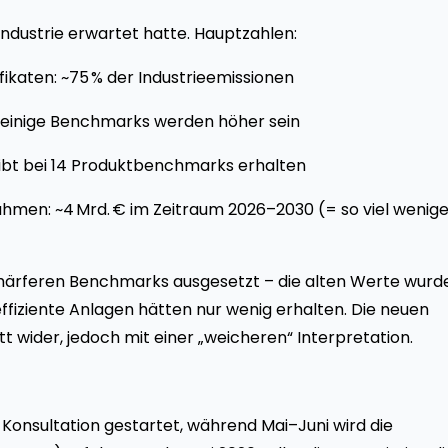
ndustrie erwartet hatte. Hauptzahlen:
ikaten: ~75 % der Industrieemissionen
“ → einige Benchmarks werden höher sein
eibt bei 14 Produktbenchmarks erhalten
hmen: ~4 Mrd. € im Zeitraum 2026–2030 (= so viel wenige
chärferen Benchmarks ausgesetzt – die alten Werte wurd
iziente Anlagen hätten nur wenig erhalten. Die neuen
 wider, jedoch mit einer „weicheren“ Interpretation.
 Konsultation gestartet, während Mai–Juni wird die