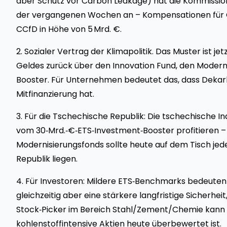
aber Schutz vor Carbon Leakage) hat die Kommission
der vergangenen Wochen an – Kompensationen für 
CCfD in Höhe von 5 Mrd. €.
2. Sozialer Vertrag der Klimapolitik. Das Muster ist jetz
Geldes zurück über den Innovation Fund, den Modern
Booster. Für Unternehmen bedeutet das, dass Dekarb
Mitfinanzierung hat.
3. Für die Tschechische Republik: Die tschechische 
vom 30‑Mrd.‑€‑ETS‑Investment‑Booster profitieren – j
Modernisierungsfonds sollte heute auf dem Tisch je
Republik liegen.
4. Für Investoren: Mildere ETS‑Benchmarks bedeuten 
gleichzeitig aber eine stärkere langfristige Sicherhei
Stock‑Picker im Bereich Stahl/Zement/Chemie kann 
kohlenstoffintensive Aktien heute überbewertet ist.