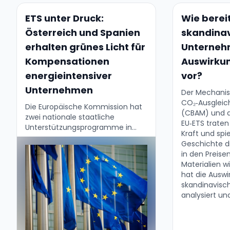
ETS unter Druck:
Wie berei
Österreich und Spanien
skandina
erhalten grünes Licht für
Unterneh
Kompensationen
Auswirku
energieintensiver
vor?
Unternehmen
Der Mechanis
CO₂‑Ausgleic
Die Europäische Kommission hat
(CBAM) und d
zwei nationale staatliche
EU‑ETS traten
Unterstützungsprogramme in
Kraft und spi
Österreich und Spanien
Geschichte d
genehmigt, die energieintensive
in den Preise
Unternehmen höhere
Materialien w
Strompreise, verursacht durch
hat die Ausw
den CO₂‑Preis im ETS, ausgleichen
skandinavis
sollen. Ziel ist es, die …
analysiert un
interessant....