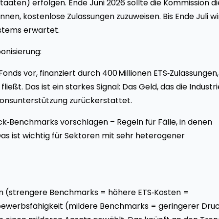
aten) erfolgen. Ende Juni 2026 sollte die Kommission di
en, kostenlose Zulassungen zuzuweisen. Bis Ende Juli wi
stems erwartet.
onisierung:
Fonds vor, finanziert durch 400 Millionen ETS‑Zulassungen,
ließt. Das ist ein starkes Signal: Das Geld, das die Industri
itionsunterstützung zurückerstattet.
ck‑Benchmarks vorschlagen – Regeln für Fälle, in denen
 ist wichtig für Sektoren mit sehr heterogener
on (strengere Benchmarks = höhere ETS‑Kosten =
tbewerbsfähigkeit (mildere Benchmarks = geringerer Druc