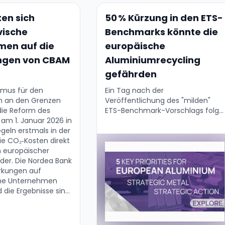
ten sich
50 % Kürzung in den ETS-
vische
Benchmarks könnte die
men auf die
europäische
ngen von CBAM
Aluminiumrecycling
gefährden
mus für den
Ein Tag nach der
h an den Grenzen
Veröffentlichung des "milden"
ie Reform des
ETS-Benchmark-Vorschlags folgt
 am 1. Januar 2026 in
eine scharfe Reaktion von
egeln erstmals in der
European Aluminium: Für das
ie CO₂‑Kosten direkt
Aluminiumrecycling und die
n europäischer
Herstellung von Aluminiumoxid
ider. Die Nordea Bank
bedeutet das Update eine
irkungen auf
Kürzung von 50 …
che Unternehmen
d die Ergebnisse sind