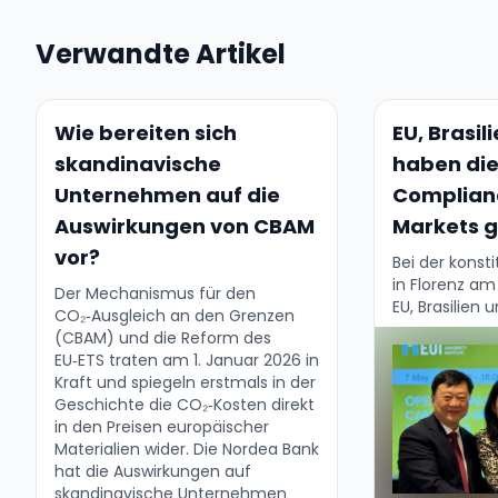
Verwandte Artikel
Wie bereiten sich
EU, Brasil
skandinavische
haben die
Unternehmen auf die
Complian
Auswirkungen von CBAM
Markets 
vor?
Bei der konst
in Florenz am
Der Mechanismus für den
EU, Brasilien u
CO₂‑Ausgleich an den Grenzen
Open Coaliti
(CBAM) und die Reform des
Carbon Marke
EU‑ETS traten am 1. Januar 2026 in
potenziell die
Kraft und spiegeln erstmals in der
multilaterale 
Geschichte die CO₂‑Kosten direkt
in den Preisen europäischer
Materialien wider. Die Nordea Bank
hat die Auswirkungen auf
skandinavische Unternehmen