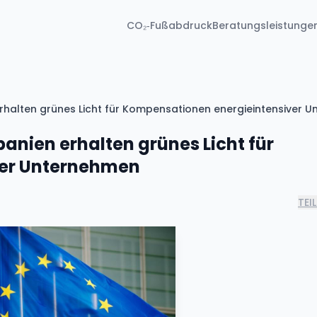
CO₂‑Fußabdruck
Beratungsleistunge
erhalten grünes Licht für Kompensationen energieintensiver 
panien erhalten grünes Licht für
ver Unternehmen
TEI