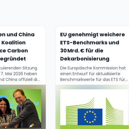
ien und China
EU genehmigt weichere
 Koalition
ETS-Benchmarks und
ce Carbon
30 Mrd. € für die
gegründet
Dekarbonisierung
ituierenden Sitzung
Die Europäische Kommission hat
 7. Mai 2026 haben
einen Entwurf für aktualisierte
nd China offiziell die
Benchmarkwerte für das ETS für
on on Compliance
den Zeitraum 2026–2030
ts gestartet –
veröffentlicht. Es handelt sich um
 wichtigste
Werte, nach denen entschieden
Klimainitiative …
wird, wie viele kostenlose
Emissionszertifikate …