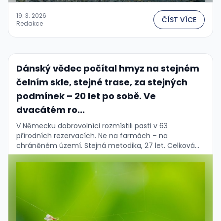
19. 3. 2026
ČÍST VÍCE
Redakce
Dánský vědec počítal hmyz na stejném
čelním skle, stejné trase, za stejných
podmínek – 20 let po sobě. Ve
dvacátém ro...
V Německu dobrovolníci rozmístili pasti v 63
přírodních rezervacích. Ne na farmách – na
chráněném území. Stejná metodika, 27 let. Celková
hmotnost létajícího hmyzu klesla o 76 %. Uprostřed
léta, …