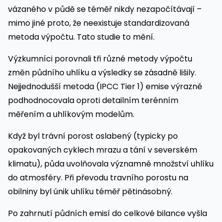
vázaného v půdě se téměř nikdy nezapočítávají –
mimo jiné proto, že neexistuje standardizovaná
metoda výpočtu. Tato studie to mění.
Výzkumníci porovnali tři různé metody výpočtu
změn půdního uhlíku a výsledky se zásadně lišily.
Nejjednodušší metoda (IPCC Tier 1) emise výrazně
podhodnocovala oproti detailním terénním
měřením a uhlíkovým modelům.
Když byl trávní porost oslabený (typicky po
opakovaných cyklech mrazu a tání v severském
klimatu), půda uvolňovala významné množství uhlíku
do atmosféry. Při převodu travního porostu na
obilniny byl únik uhlíku téměř pětinásobný.
Po zahrnutí půdních emisí do celkové bilance vyšla