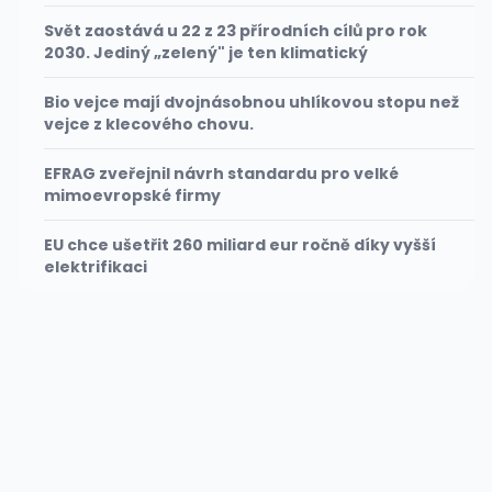
Svět zaostává u 22 z 23 přírodních cílů pro rok
2030. Jediný „zelený" je ten klimatický
Bio vejce mají dvojnásobnou uhlíkovou stopu než
vejce z klecového chovu.
EFRAG zveřejnil návrh standardu pro velké
mimoevropské firmy
EU chce ušetřit 260 miliard eur ročně díky vyšší
elektrifikaci