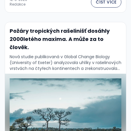
ČÍST VÍCE
Redakce
Požáry tropických rašelinišť dosáhly
2000letého maxima. A může za to
člověk.
Nová studie publikovaná v Global Change Biology
(University of Exeter) analyzovala uhlíky v rašelinových
vrstvách na čtyřech kontinentech a zrekonstruovala
historii požárů za posledních 2 000 let....