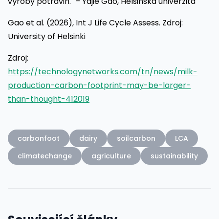
výroby potravin." – Yajie Gao, Helsinská univerzita
Gao et al. (2026), Int J Life Cycle Assess. Zdroj:
University of Helsinki
Zdroj:
https://technologynetworks.com/tn/news/milk-
production-carbon-footprint-may-be-larger-
than-thought-412019
carbonfoot
dairy
soilcarbon
LCA
climatechange
agriculture
sustainability