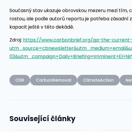
Současný stav ukazuje obrovskou mezeru mezi tím, co
rostou, ale podle autorů reportu je potřeba zásadní
kapacit ještě v této dekádě.
Zdroj:
https://www.carbonbrief.org/qa-the-current
utm_source=cbnewsletter&utm_medium=email&
03&utm_campaign=Daily+Briefing+Imminent+El+Niñ
CDR
CarbonRemoval
ClimateAction
Ne
Související články