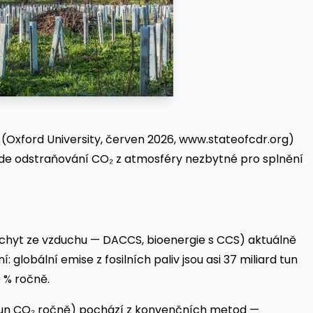
 (Oxford University, červen 2026, www.stateofcdr.org)
í bude odstraňování CO₂ z atmosféry nezbytné pro splnění
chyt ze vzduchu — DACCS, bioenergie s CCS) aktuálně
 globální emise z fosilních paliv jsou asi 37 miliard tun
 % ročně.
y tun CO₂ ročně) pochází z konvenčních metod —