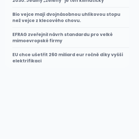
2030. Jediný „zelený" je ten klimatický
Bio vejce mají dvojnásobnou uhlíkovou stopu
než vejce z klecového chovu.
EFRAG zveřejnil návrh standardu pro velké
mimoevropské firmy
EU chce ušetřit 260 miliard eur ročně díky vyšší
elektrifikaci