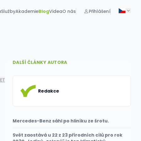
a
Služby
Akademie
Blog
Videa
O nás
Přihlášení
DALŠÍ ČLÁNKY AUTORA
LET
Redakce
Mercedes-Benz sáhl po hliníku ze šrotu.
Svět zaostává u 22 z 23 přírodních cílů pro rok