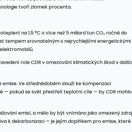
nologie tvoří zlomek procenta.
teplení na 1,5 °C o více než 5 miliard tun CO₂ ročně do
ůst tempem srovnatelným s nejrychlejšími energetickými
 elektromobilů.
zavedení role CDR v omezování klimatických škod v další
é emise. Ve střednědobém slouží ke kompenzaci
ě — pokud se svět přestřelí teplotní cíle — by CDR mohlo
nižování emisí, a mělo by být vnímáno jako omezený zdroj
tiva k dekarbonizaci — je jejím doplňkem pro emise, které