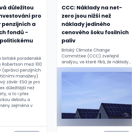
vá důležitou
CCC: Náklady na net-
investování pro
zero jsou nižší než
penzijních a
náklady jediného
ích fondů -
cenového šoku fosilních
politickému
paliv
Britský Climate Change
Committee (CCC) zveřejnil
 britské poradenské
analýzu, ve které říká, že náklady
 Robertson mezi 100
na dosažení net-zero jsou nižší
v (správci penzijních
než náklady jediného cenového
stičními manažery)
šoku fosilních paliv. Navíc
avý závěr: ESG je pro
ekonomika na cestě k net-zero …
es důležitější než
ty, a to i přes
tickou debatu a
změny zejména v