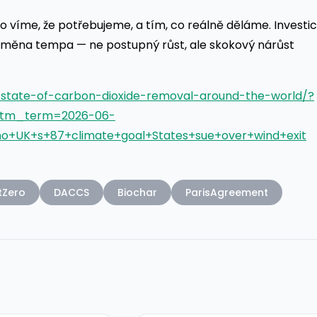
 víme, že potřebujeme, a tím, co reálně děláme. Investi
 změna tempa — ne postupný růst, ale skokový nárůst
-state-of-carbon-dioxide-removal-around-the-world/?
utm_term=2026-06-
o+UK+s+87+climate+goal+States+sue+over+wind+exit
tZero
DACCS
Biochar
ParisAgreement