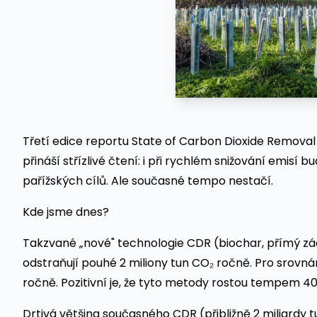
Třetí edice reportu State of Carbon Dioxide Removal
přináší střízlivé čtení: i při rychlém snižování emis
pařížských cílů. Ale současné tempo nestačí.
Kde jsme dnes?
Takzvané „nové" technologie CDR (biochar, přímý zá
odstraňují pouhé 2 miliony tun CO₂ ročně. Pro srovnání:
ročně. Pozitivní je, že tyto metody rostou tempem 40
Drtivá většina současného CDR (přibližně 2 miliard