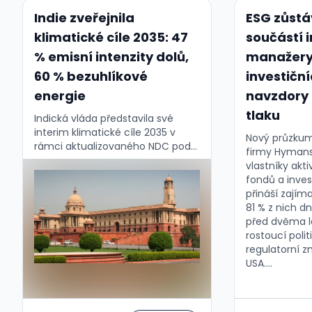
Indie zveřejnila
ESG zůstá
klimatické cíle 2035: 47
součástí 
% emisní intenzity dolů,
manažery 
60 % bezuhlíkové
investičn
energie
navzdory 
tlaku
Indická vláda představila své
interim klimatické cíle 2035 v
Nový průzkum
rámci aktualizovaného NDC pod
firmy Hymans
Pařížskou dohodou. Pro třetího
vlastníky akti
největšího emitenta světa jde o
fondů a inve
klíčový milník, prvotní reakce jsou
přináší zajím
ale rozporuplné....
81 % z nich dn
před dvěma le
rostoucí poli
regulatorní 
USA....