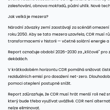
zalesňování, obnova mokřadů, půdní uhlík. Nové tech
Jak velká je mezera?
Národní závazky zemí zaostávají za scénáři omezení o
roku 2050. Aby se tato mezera uzavřela, CDR musí r
transformacemi v historii — včetně solární energie a
Report označuje období 2026–2030 za „klíčové" pro 
dekádách.
V krátkodobém horizontu CDR pomáhá snižovat čist
reziduálních emisí pro dosažení net-zero. Dlouhodob
pomoci oteplení postupně snížit.
Report zdůrazňuje, že CDR musí hrát menší roli než s
který bude třeba využívat uvážlivě. CDR není alterna
nelze eliminovat.