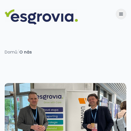
Domů
/
O nás