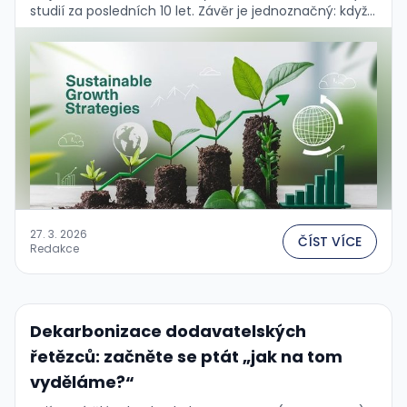
studií za posledních 10 let. Závěr je jednoznačný: když
je udržitelnost správně implementována, prokazatelně
zlepšuje finanční …
27. 3. 2026
ČÍST VÍCE
Redakce
Dekarbonizace dodavatelských
řetězců: začněte se ptát „jak na tom
vyděláme?“