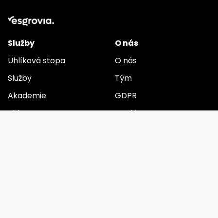
Služby
O nás
Uhlíková stopa
O nás
Služby
Tým
Akademie
GDPR
Videa
Cookies
Buďme v kontaktu
E-mail
Připravujeme komplexní aplikaci pro automatizaci ESG
reportování. Chcete být mezi prvními uživateli? Zanechte
na sebe kontakt.