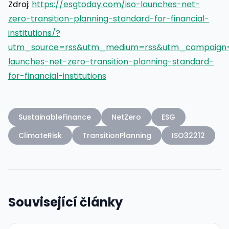
Zdroj:
https://esgtoday.com/iso-launches-net-
zero-transition-planning-standard-for-financial-
institutions/?
utm_source=rss&utm_medium=rss&utm_campaign=
launches-net-zero-transition-planning-standard-
for-financial-institutions
SustainableFinance
NetZero
ESG
ClimateRisk
TransitionPlanning
ISO32212
Související články