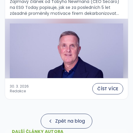
Zajímavý článek od Tobyho Newmana (CEO Secaro)
na ESG Today popisuje, jak se za posledních 5 let
zásadně proměnily motivace firem dekarbonizovat
dodavatelské řetězce — a proč to vlastně nevadí. …
30. 3. 2026
ČÍST VÍCE
Redakce
Zpět na blog
DALŠÍ ČLÁNKY AUTORA