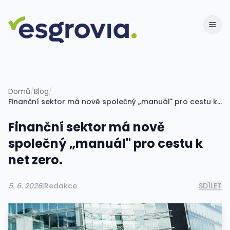
Domů
/
Blog
/
Finanční sektor má nově společný „manuál" pro cestu k net zero.
Finanční sektor má nově
společný „manuál" pro cestu k
net zero.
5. 6. 2026
|
Redakce
SDÍLET