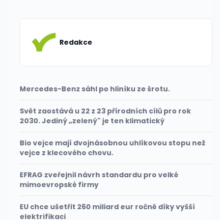
Redakce
Mercedes-Benz sáhl po hliníku ze šrotu.
Svět zaostává u 22 z 23 přírodních cílů pro rok
2030. Jediný „zelený" je ten klimatický
Bio vejce mají dvojnásobnou uhlíkovou stopu než
vejce z klecového chovu.
EFRAG zveřejnil návrh standardu pro velké
mimoevropské firmy
EU chce ušetřit 260 miliard eur ročně díky vyšší
elektrifikaci