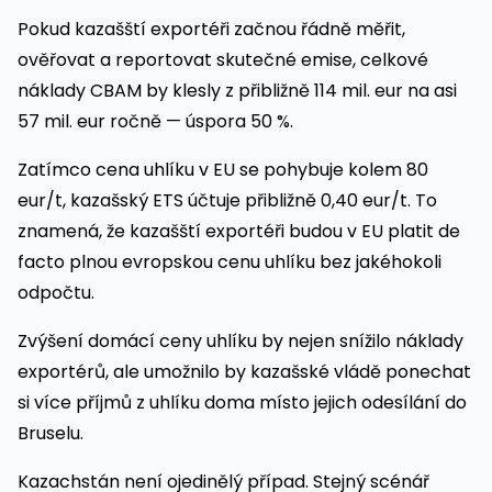
Pokud kazašští exportéři začnou řádně měřit,
ověřovat a reportovat skutečné emise, celkové
náklady CBAM by klesly z přibližně 114 mil. eur na asi
57 mil. eur ročně — úspora 50 %.
Zatímco cena uhlíku v EU se pohybuje kolem 80
eur/t, kazašský ETS účtuje přibližně 0,40 eur/t. To
znamená, že kazašští exportéři budou v EU platit de
facto plnou evropskou cenu uhlíku bez jakéhokoli
odpočtu.
Zvýšení domácí ceny uhlíku by nejen snížilo náklady
exportérů, ale umožnilo by kazašské vládě ponechat
si více příjmů z uhlíku doma místo jejich odesílání do
Bruselu.
Kazachstán není ojedinělý případ. Stejný scénář