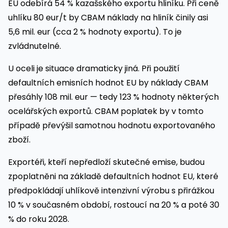
EU odebírá 54 % kazašského exportu hliníku. Při ceně
uhlíku 80 eur/t by CBAM náklady na hliník činily asi
5,6 mil. eur (cca 2 % hodnoty exportu). To je
zvládnutelné.
U oceli je situace dramaticky jiná. Při použití
defaultních emisních hodnot EU by náklady CBAM
přesáhly 108 mil. eur — tedy 123 % hodnoty některých
ocelářských exportů. CBAM poplatek by v tomto
případě převýšil samotnou hodnotu exportovaného
zboží.
Exportéři, kteří nepředloží skutečné emise, budou
zpoplatněni na základě defaultních hodnot EU, které
předpokládají uhlíkově intenzivní výrobu s přirážkou
10 % v současném období, rostoucí na 20 % a poté 30
% do roku 2028.