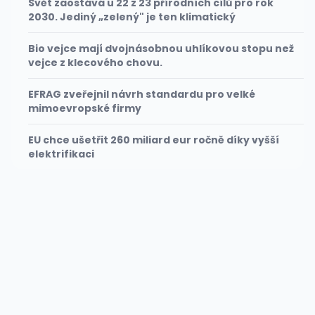
Svět zaostává u 22 z 23 přírodních cílů pro rok
2030. Jediný „zelený" je ten klimatický
Bio vejce mají dvojnásobnou uhlíkovou stopu než
vejce z klecového chovu.
EFRAG zveřejnil návrh standardu pro velké
mimoevropské firmy
EU chce ušetřit 260 miliard eur ročně díky vyšší
elektrifikaci