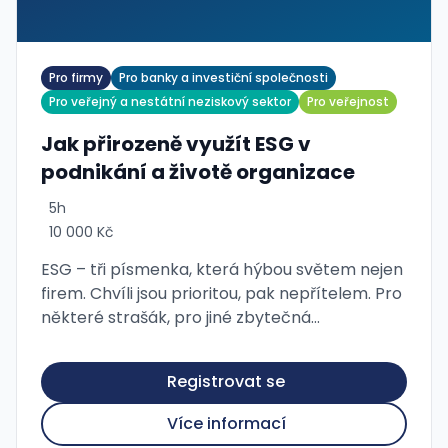
Pro firmy
Pro banky a investiční společnosti
Pro veřejný a nestátní neziskový sektor
Pro veřejnost
Jak přirozeně využít ESG v
podnikání a životě organizace
5h
10 000 Kč
ESG – tři písmenka, která hýbou světem nejen
firem. Chvíli jsou prioritou, pak nepřítelem. Pro
některé strašák, pro jiné zbytečná
administrativní zátěž, pro další srdeční
záležitost. I v dnešní turbulentní …
Registrovat se
Více informací