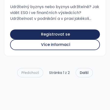
Udržitelný byznys nebo byznys udržitelně? Jak
vidět ESG i ve finančních výsledcích?
Udržitelnost v podnikání a v praxi jakékoli
organizace je trendy dlouhodobě a nic na tom
nemění ani současná …
Registrovat se
Více informací
Předchozí
Stránka 1 z 2
Další