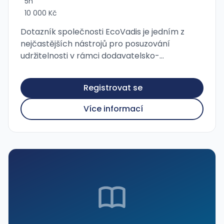
5h
10 000 Kč
Dotazník společnosti EcoVadis je jedním z
nejčastějších nástrojů pro posuzování
udržitelnosti v rámci dodavatelsko-
odběratelských vztahů. Zaměřuje se na
všechny klíčové oblasti hodnocení
Registrovat se
udržitelnosti – životní prostředí, vztah k
zaměstnancům a …
Více informací