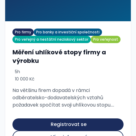
Pro firmy
Pro banky a investiční společnosti
Pro veřejný a nestátní neziskový sektor
Pro veřejnost
Měření uhlíkové stopy firmy a
výrobku
5h
10 000 Kč
Na většinu firem dopadá v rámci
odběratelsko-dodavatelských vztahů
požadavek spočítat svoji uhlíkovou stopu.
Výpočet uhlíkové stopy bude vyžadován i
bankami při žádosti o úvěr. Přestože povinnost
Registrovat se
zveřejňovat své nefinanční údaje …