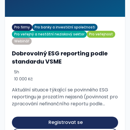
Pro firmy
Pro banky a investiční společnosti
Pro veřejný a nestátní neziskový sektor
Pro veřejnost
Webinář
Dobrovolný ESG reporting podle
standardu VSME
5h
10 000 Kč
Aktuální situace týkající se povinného ESG
reportingu je prozatím nejasná (povinnost pro
zpracování nefinančního reportu podle
směrnice CSRD je pro většinu firem odložena o
dva roky) a patrně dojde k …
Registrovat se