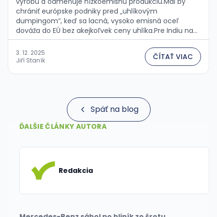
výrobu a odmeňuje nízkoemisnú produkciu.Mal by
chrániť európske podniky pred „uhlíkovým
dumpingom“, keď sa lacná, vysoko emisná oceľ
dováža do EÚ bez akejkoľvek ceny uhlíka.Pre Indiu na
druhej strane predstavuje potenciálnu hrozbu – ak sa
rýchlejšie neposunie k čistejšej oceli, môže čeliť strate
3. 12. 2025
ČÍTAŤ VIAC
konkurencieschopnosti.
Jiří Staník
Späť na blog
ĎALŠIE ČLÁNKY AUTORA
Redakcia
Mercedes-Benz sáhol po hliník zo šrotu.