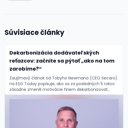
Súvisiace články
Dekarbonizácia dodávateľských
reťazcov: začnite sa pýtať „ako na tom
zarobíme?“
Zaujímavý článok od Tobyho Newmana (CEO Secaro)
na ESG Today popisuje, ako sa za posledných 5 rokov
zásadne zmenili motivácie firiem dekarbonizovať
dodávateľské reťazce — a prečo to vlastne nevadí. …