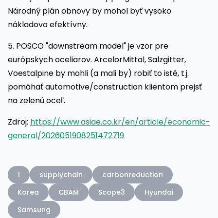
Národný plán obnovy by mohol byť vysoko
nákladovo efektívny.
5. POSCO "downstream model" je vzor pre
európskych oceliarov. ArcelorMittal, Salzgitter,
Voestalpine by mohli (a mali by) robiť to isté, t.j.
pomáhať automotive/construction klientom prejsť
na zelenú oceľ.
Zdroj:
https://www.asiae.co.kr/en/article/economic-
general/2026051908251472719
1
supplychain
carbonreduction
Korea
CBAM
Scope3
Hyundai
Samsung