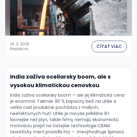
23. 3. 2026
ČÍTAŤ VIAC
Redakcia
India zažíva oceliarsky boom, ale s
vysokou klimatickou cenovkou
India zažíva oceliarsky boom — ale jej klimatická cena
je enormná. Takmer 90 % kapacity beží na uhlie a
veľká časť produkcie pochádza z malých,
neefektívnych hutí. Uhlie je navyše približne 8×
lacnejšie než plyn, takže firmy nemajú ekonomickú
motiváciu prejsť na čistejšie technológie.CBAM
teoreticky mení pravidlá hry — znevýhodňuje špinavú