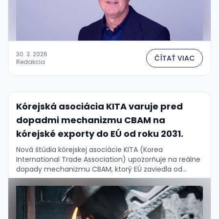
30. 3. 2026
ČÍTAŤ VIAC
Redakcia
Kórejská asociácia KITA varuje pred
dopadmi mechanizmu CBAM na
kórejské exporty do EÚ od roku 2031.
Nová štúdia kórejskej asociácie KITA (Korea
International Trade Association) upozorňuje na reálne
dopady mechanizmu CBAM, ktorý EÚ zaviedla od
januára 2026 na uhlíkovo náročné dovoz – oceľ, hliník,
cement či …