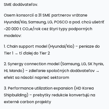
SME dodávateľov.
Osem konsorcií a 31 SME partnerov vrátane
Hyundai/Kia, Samsung, LG, POSCO a pod. chcú ušetriť
~20 000 t CO₂e/rok cez štyri typy podporných
modelov:
1. Chain support model (Hyundai/Kia) – peniaze do
Tier 1 → tí ďalej do Tier 2
2. Synergy connection model (Samsung, LG, SK hynix,
HL Mando) – zdieľanie spoločných dodávateľov →
efekt sa násobí naprieč sektorom
3. Performance utilization expansion (HD Korea
Shipbuilding) – prebytky redukcie konvertujú na
externé carbon projekty