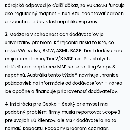
Kórejská odpoveď je ďalší dôkaz, že EU CBAM funguje
ako regulačný magnet – núti Áziu adoptovať carbon
accounting aj bez vlastnej uhlíkovej ceny.
3. Medzera v schopnostiach dodávateľov je
univerzálny problém. Kórejčania riešia to isté, čo
riešia VW, Volvo, BMW, ASML, BASF: Tier 1 dodávatelia
majú compliance, Tier 2/3 MSP nie. Bez stálych
dotácií na compliance MSP sa reporting Scope 3
nepohnú. Austrália tento týždeň navrhuje „hranice
požiadaviek na informácie od dodávateľov“ – Kórea
ide opačne a financuje pripravenosť dodávateľov.
4. Inšpirácia pre Česko – český priemysel má
podobný problém: firmy musia reportovať Scope 3
pre svojich EÚ klientov, ale MSP dodávatelia na to
nemajú kapacitu. Podobný program cez napr.