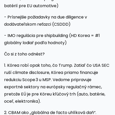
batérií pre EU automotive)
- Prísnejšie požiadavky na due diligence v
dodávateľskom reťazci (CSDDD)
- IMO regulácia pre shipbuilding (HD Korea = #1
globálny lodiař podľa hodnoty)
Čo si z toho odnést?
1. Kórea robí opak toho, čo Trump. Zatiaľ čo USA SEC
ruší climate disclosure, Kórea priamo financuje
redukciu Scope 3 u MSP. Vedome pripravuje
exportné sektory na európsky regulačný rámec,
pretože EÚ je pre Kóreu kľúčový trh (auto, batérie,
oceľ, elektronika).
2. CBAM ako „globálna de facto uhlíková daň“.