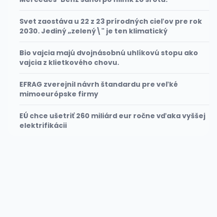
Svet zaostáva u 22 z 23 prírodných cieľov pre rok
2030. Jediný „zelený\" je ten klimatický
Bio vajcia majú dvojnásobnú uhlíkovú stopu ako
vajcia z klietkového chovu.
EFRAG zverejnil návrh štandardu pre veľké
mimoeurópske firmy
EÚ chce ušetriť 260 miliárd eur ročne vďaka vyššej
elektrifikácii