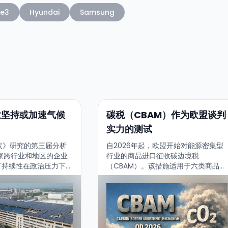
e3
Hyundai
Samsung
企业坚持或加速气候
碳税（CBAM）作为欧盟谈判
实力的测试
状》研究的第三届分析
自2026年起，欧盟开始对能源密集型
7 家跨行业和地区的企业
行业的商品进口征收碳边境税
可持续性在政治压力下退
（CBAM）。该措施适用于六类商品的
大多数企业仍坚持其气候
进口，这些商品在生产过程中排放的温
室气体最多——电力、铁和钢、水泥、
肥料、铝、氢。CBAM 是欧盟气候政
策的工具之一，同时也是可能对数百家
公司产生重大影响的措施。观察欧盟如
何能够在对其主要贸易伙伴的谈判中为