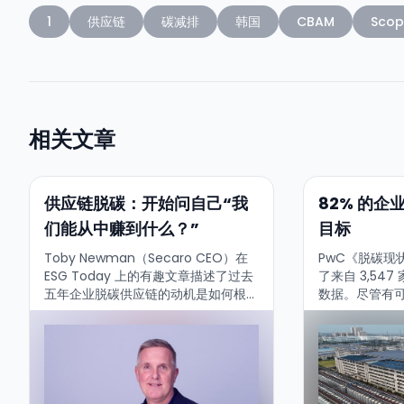
1
供应链
碳减排
韩国
CBAM
Scop
相关文章
供应链脱碳：开始问自己“我
82% 的
们能从中赚到什么？”
目标
Toby Newman（Secaro CEO）在
PwC《脱碳现
ESG Today 上的有趣文章描述了过去
了来自 3,54
五年企业脱碳供应链的动机是如何根本
数据。尽管有
性变化的——以及这其实为什么并不成
步的说法，绝
问题。Newman 认为市场经历了三波
承诺。...
主要的脱碳动机：...