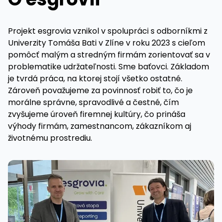
Projekt esgrovia vznikol v spolupráci s odborníkmi z
Univerzity Tomáša Bati v Zlíne v roku 2023 s cieľom
pomôcť malým a stredným firmám zorientovať sa v
problematike udržateľnosti. Sme baťovci. Základom
je tvrdá práca, na ktorej stojí všetko ostatné.
Zároveň považujeme za povinnosť robiť to, čo je
morálne správne, spravodlivé a čestné, čím
zvyšujeme úroveň firemnej kultúry, čo prináša
výhody firmám, zamestnancom, zákazníkom aj
životnému prostrediu.