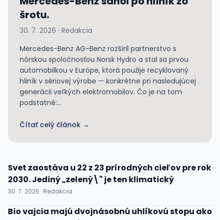
Mercedes-Benz sáhol po hliník zo
šrotu.
30. 7. 2026 · Redakcia
Mercedes-Benz AG-Benz rozšíril partnerstvo s
nórskou spoločnosťou Norsk Hydro a stal sa prvou
automobilkou v Európe, ktorá použije recyklovaný
hliník v sériovej výrobe — konkrétne pri nasledujúcej
generácii veľkých elektromobilov. Čo je na tom
podstatné:...
Čítať celý článok →
Svet zaostáva u 22 z 23 prírodných cieľov pre rok
2030. Jediný „zelený\" je ten klimatický
30. 7. 2026 · Redakcia
Bio vajcia majú dvojnásobnú uhlíkovú stopu ako