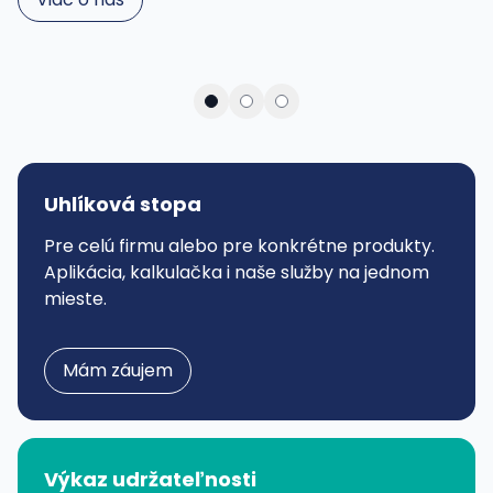
Uhlíková stopa
Zistite svoju uhlíkovú stopu ihneď a
Pre celú firmu alebo pre konkrétne produkty.
zadarmo!
Aplikácia, kalkulačka i naše služby na jednom
mieste.
Vypočítať teraz
Mám záujem
Výkaz udržateľnosti