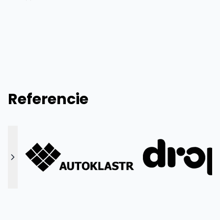
Referencie
Predchádzajúci
Ďalší