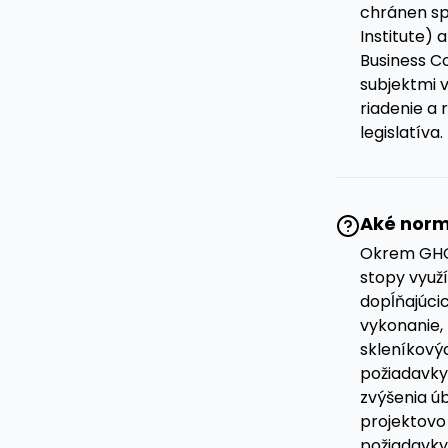
chránen sp
Institute)
Business C
subjektmi 
riadenie a 
legislatíva.
Aké norm
Okrem GHG 
stopy využ
dopĺňajúci
vykonanie, 
skleníkový
požiadavky
zvýšenia ú
projektovo
požiadavky 