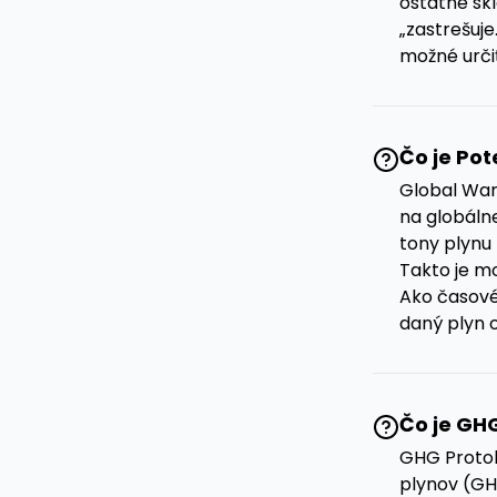
ostatné skl
„zastrešuj
možné určiť
Čo je Po
Global War
na globáln
tony plynu
Takto je mo
Ako časové
daný plyn 
Čo je GH
GHG Protok
plynov (GH