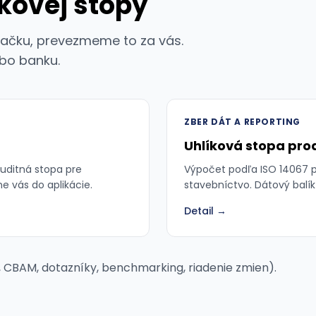
íkovej stopy
ulačku, prevezmeme to za vás.
ebo banku.
ZBER DÁT A REPORTING
Uhlíková stopa pro
Auditná stopa pre
Výpočet podľa ISO 14067 pr
e vás do aplikácie.
stavebníctvo. Dátový balík 
Detail →
 CBAM, dotazníky, benchmarking, riadenie zmien).