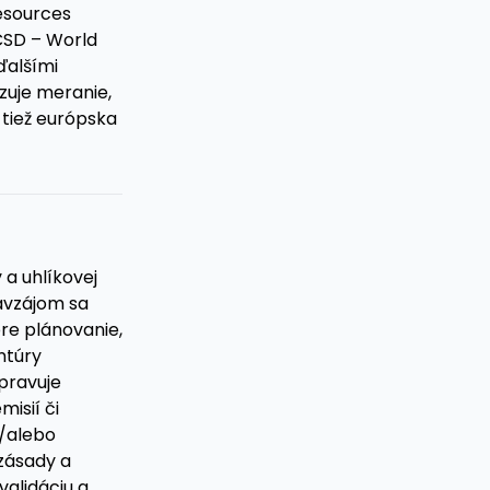
esources
BCSD – World
ďalšími
zuje meranie,
 tiež európska
a uhlíkovej
navzájom sa
re plánovanie,
ntúry
pravuje
isií či
a/alebo
 zásady a
validáciu a