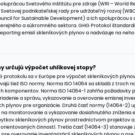
oluprácou Svetového inštitútu pre zdroje (WRI – World R
 a Svetovej podnikateľskej rady pre udržateľný rozvoj (W
ouncil for Sustainable Development) a ich spoluprácou s 
verejného a súkromného sektora. GHG Protokol štandardi
reporting emisií skleníkových plynov a nadväzuje na neho
y určujú výpočet uhlíkovej stopy?
protokolu sa v Európe pre výpočet skleníkových plynov 
ívajú tiež ISO normy. Norma ISO 14064 sa skladá z troch 
ch komponentov. Norma ISO 14064-1 zahŕňa požiadavky p
riadenie a správu, vykazovanie a overovanie emisnej inve
ch plynov pre organizácie. Druhá časť normy (14064-2) u
 na monitorovanie a vykazovanie dosiahnutého zníženia em
bytkov skleníkových plynov prostredníctvom projektov 
 orientovaných činností. Tretia časť (14064-3) stanovuje
pre overovanie inventarizácií skleníkových plynov a pre 