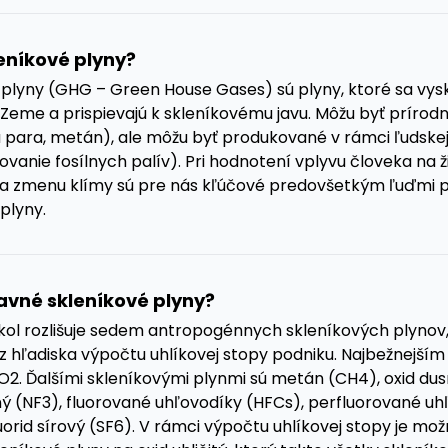
eníkové plyny?
 plyny (GHG – Green House Gases) sú plyny, ktoré sa vysk
Zeme a prispievajú k skleníkovému javu. Môžu byť príro
 para, metán), ale môžu byť produkované v rámci ľudskej
ovanie fosílnych palív). Pri hodnotení vplyvu človeka na 
 a zmenu klímy sú pre nás kľúčové predovšetkým ľuďmi
plyny.
avné skleníkové plyny?
ol rozlišuje sedem antropogénnych skleníkových plynov,
 hľadiska výpočtu uhlíkovej stopy podniku. Najbežnejším z
CO2. Ďalšími skleníkovými plynmi sú metán (CH4), oxid du
ný (NF3), fluorované uhľovodíky (HFCs), perfluorované uh
uorid sírový (SF6). V rámci výpočtu uhlíkovej stopy je mož