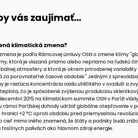
y vás zaujímať...
ná klimatická zmena?
 zmena je podľa Rámcovej úmluvy OSN o zmene klímy "gl
my, ktorá je viazaná priamo alebo nepriamo na ľudskú č
obálnej atmosféry a ktorá je okrem prirodzenej variability
 za porovnateľné časové obdobie." Jedným z sprevádzaj
 je rastúca koncentrácia oxidu uhličitého v ovzduší a zv
teplota, čo je spôsobené zvýšenou produkciou skleníkov
decembri 2015 na klimatickom summite OSN v Paríži vlády 
v rámci Parížskej dohody udržať globálne otepľovanie v po
 hranici +2 °C oproti obdobiu pred priemyselnou revolúci
to cieľ mimo iného znamená, že štáty a podniky budú znižo
a fosílnych palivách ako hlavnom zdroji energie.