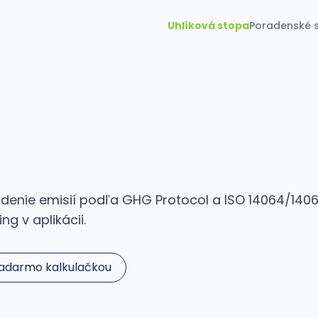
Uhlíková stopa
Poradenské s
iadenie emisií podľa GHG Protocol a ISO 14064/1406
g v aplikácii.
zadarmo kalkulačkou