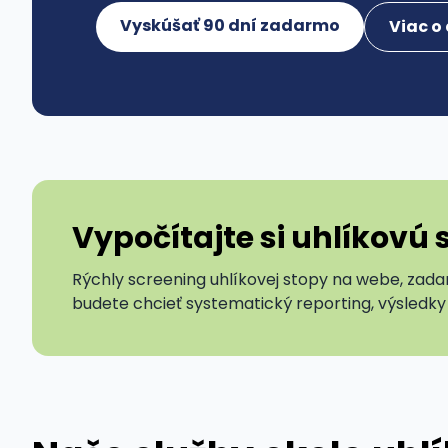
Vyskúšať 90 dní zadarmo
Viac o 
Vypočítajte si uhlíkovú 
Rýchly screening uhlíkovej stopy na webe, zada
budete chcieť systematický reporting, výsledky