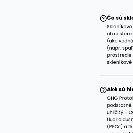
Čo sú skl
Skleníkové
atmosfére 
(ako vodná
(napr. spaľ
prostredie
skleníkové 
Aké sú hl
GHG Protok
podstatné z
uhličitý – 
fluorid dus
(PFCs) a fl