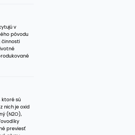
ytujú v
dného pôvodu
 činnosti
životné
 produkované
 ktoré sú
 nich je oxid
sný (N2O),
ľovodíky
né previesť