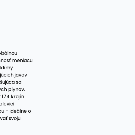
obálnou
innosť meniacu
 klímy
úcich javov
yšujúca sa
ých plynov.
174 krajín
lovici
ou – ideálne o
vať svoju