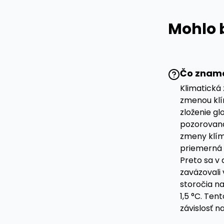
Mohlo b
Čo zname
Klimatická
zmenou klí
zloženie gl
pozorovaná
zmeny klímy
priemerná 
Preto sa v 
zaväzovali 
storočia na
1,5 °C. Ten
závislosť n