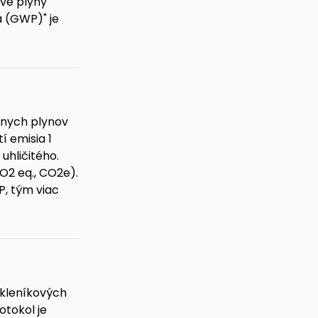
ové plyny
a (GWP)" je
znych plynov
í emisia 1
uhličitého.
O2 eq., CO2e).
P, tým viac
skleníkových
otokol je