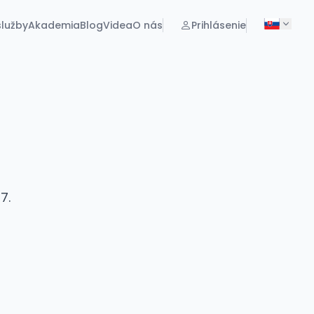
lužby
Akademia
Blog
Videa
O nás
Prihlásenie
7.