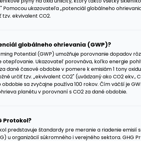
eníkové plyny na oxid uhličitý, ktorý takto všetky skleník
e." Pomocou ukazovateľa „potenciál globálneho ohrievani
 tzv. ekvivalent CO2.
tenciál globálneho ohrievania (GWP)?
ming Potential (GWP) umožňuje porovnanie dopadov rô
e otepľovanie. Ukazovateľ porovnáva, koľko energie pohlt
 za dané časové obdobie v pomere k emisiám 1 tony oxidu 
žné určiť tzv. „ekvivalent CO2" (uvádzaný ako CO2 ekv., C
 obdobie sa zvyčajne používa 100 rokov. Čím väčší je GW
ohrieva planétu v porovnaní s CO2 za dané obdobie.
G Protokol?
ol predstavuje štandardy pre meranie a riadenie emisií 
G) u organizácií súkromného i verejného sektora. GHG Pr