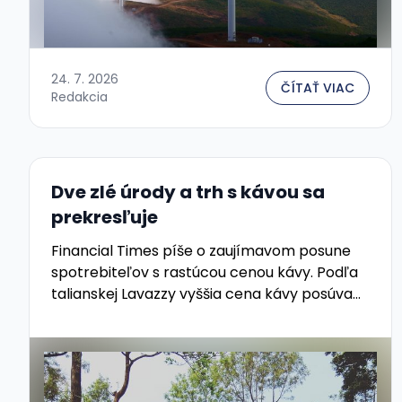
24. 7. 2026
ČÍTAŤ VIAC
Redakcia
Dve zlé úrody a trh s kávou sa
prekresľuje
Financial Times píše o zaujímavom posune
spotrebiteľov s rastúcou cenou kávy. Podľa
talianskej Lavazzy vyššia cena kávy posúva
zákazníkov od porciovaných kapsúl k
zrnovitej káve a domácim automatom bean-
to-cup....