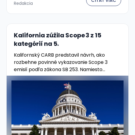
ČÍTAŤ VIAC
Redakcia
Kalifornia zúžila Scope 3 z 15
kategórií na 5.
Kalifornský CARB predstavil návrh, ako
rozbehne povinné vykazovanie Scope 3
emisií podľa zákona SB 253. Namiesto
všetkých 15 kategórií GHG protokolu sa
začne len s piatimi — po spätnej väzbe …