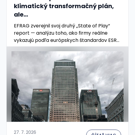
klimatický transformačný plán,
ale...
EFRAG zverejnil svoj druhý „State of Play“
report — analýzu toho, ako firmy reálne
vykazujú podľa európskych štandardov ESRS.
Vychádza z 905 overených výkazov za rok
2025 (minulý rok ich …
27. 7. 2026