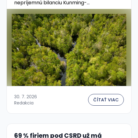
nepríjemnú bilanciu Kunming-
montrealského rámca — prezývaného
„Parížska dohoda pre prírodu\". Zo 23
globálnych cieľov do roku 2030 je svet na …
30. 7. 2026
ČÍTAŤ VIAC
Redakcia
69 % firiem pod CSRD už má