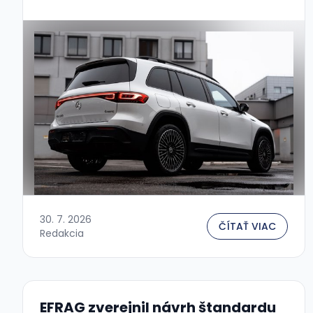
ktorá použije recyklovaný hliník v sériovej
výrobe — konkrétne pri nasledujúcej
generácii veľkých elektromobilov. …
30. 7. 2026
ČÍTAŤ VIAC
Redakcia
EFRAG zverejnil návrh štandardu