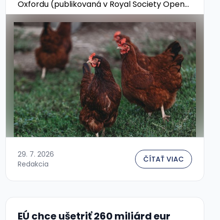
Oxfordu (publikovaná v Royal Society Open
Science) narúša jednu rozšírenú
spotrebiteľskú intuíciu: že „bio“ a „klimaticky
šetrné“ sú to isté. …
29. 7. 2026
ČÍTAŤ VIAC
Redakcia
EÚ chce ušetriť 260 miliárd eur