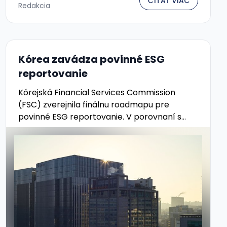
ČÍTAŤ VIAC
Redakcia
Kórea zavádza povinné ESG
reportovanie
Kórejská Financial Services Commission
(FSC) zverejnila finálnu roadmapu pre
povinné ESG reportovanie. V porovnaní s
pôvodným návrhom výrazne rozšírila okruh
firiem, ktorých sa bude týkať. Rozhodnutie
prišlo na žiadosť inštitucionálnych …