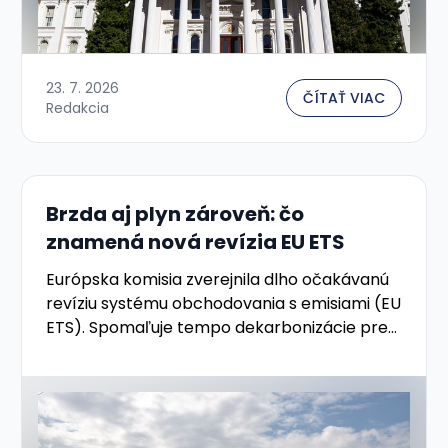
23. 7. 2026
ČÍTAŤ VIAC
Redakcia
Brzda aj plyn zároveň: čo
znamená nová revízia EU ETS
Európska komisia zverejnila dlho očakávanú
revíziu systému obchodovania s emisiami (EU
ETS). Spomaľuje tempo dekarbonizácie pre
priemysel — ale zároveň chce z ETS
nasmerovať oveľa viac peňazí do jeho
vlastnej …