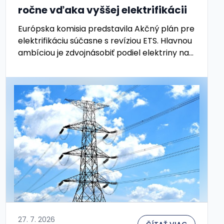
ročne vďaka vyššej elektrifikácii
Európska komisia predstavila Akčný plán pre
elektrifikáciu súčasne s revíziou ETS. Hlavnou
ambíciou je zdvojnásobiť podiel elektriny na
konečnej spotrebe energie z dnešných 23 %
na 46 % do roku …
27. 7. 2026