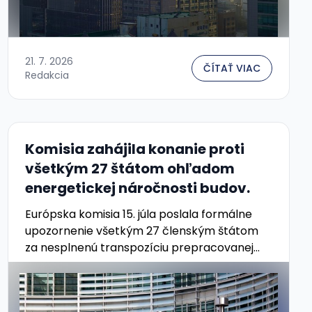
21. 7. 2026
ČÍTAŤ VIAC
Redakcia
Komisia zahájila konanie proti
všetkým 27 štátom ohľadom
energetickej náročnosti budov.
Európska komisia 15. júla poslala formálne
upozornenie všetkým 27 členským štátom
za nesplnenú transpozíciu prepracovanej
smernice o energetickej náročnosti budov
(EPBD, smernica (EÚ) 2024/1275). Lehota
vypršala 29. mája 2026. Podľa …