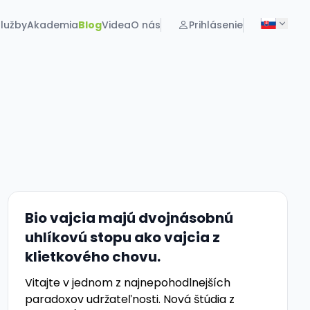
lužby
Akademia
Blog
Videa
O nás
Prihlásenie
Bio vajcia majú dvojnásobnú
uhlíkovú stopu ako vajcia z
klietkového chovu.
Vitajte v jednom z najnepohodlnejších
paradoxov udržateľnosti. Nová štúdia z