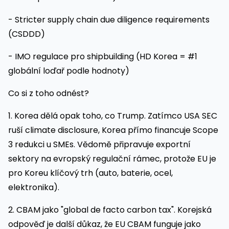
- Stricter supply chain due diligence requirements
(CSDDD)
- IMO regulace pro shipbuilding (HD Korea = #1
globální loďař podle hodnoty)
Co si z toho odnést?
1. Korea dělá opak toho, co Trump. Zatímco USA SEC
ruší climate disclosure, Korea přímo financuje Scope
3 redukci u SMEs. Vědomě připravuje exportní
sektory na evropský regulační rámec, protože EU je
pro Koreu klíčový trh (auto, baterie, ocel,
elektronika).
2. CBAM jako "global de facto carbon tax". Korejská
odpověď je další důkaz, že EU CBAM funguje jako