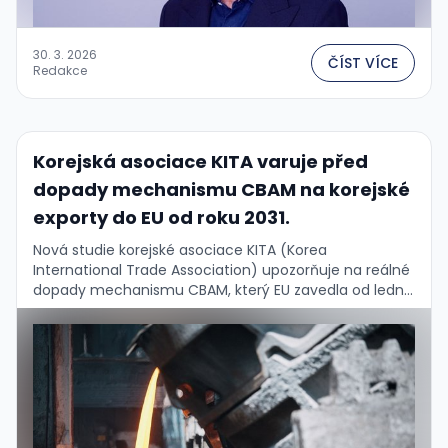
30. 3. 2026
ČÍST VÍCE
Redakce
Korejská asociace KITA varuje před
dopady mechanismu CBAM na korejské
exporty do EU od roku 2031.
Nová studie korejské asociace KITA (Korea
International Trade Association) upozorňuje na reálné
dopady mechanismu CBAM, který EU zavedla od ledna
2026 na uhlíkově náročné dovozy – ocel, hliník,
cement či …