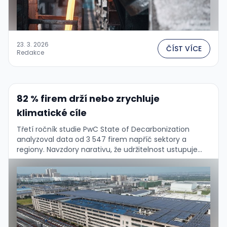
23. 3. 2026
ČÍST VÍCE
Redakce
82 % firem drží nebo zrychluje
klimatické cíle
Třetí ročník studie PwC State of Decarbonization
analyzoval data od 3 547 firem napříč sektory a
regiony. Navzdory narativu, že udržitelnost ustupuje
pod politickým tlakem, drtivá většina firem své
klimatické …