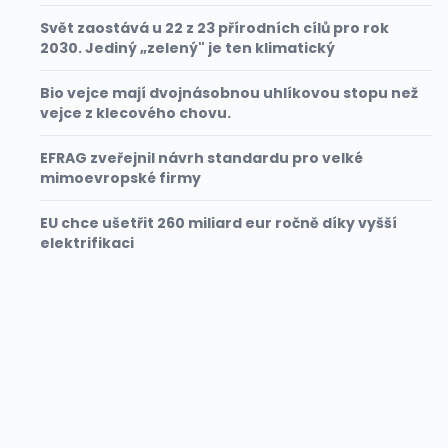
Svět zaostává u 22 z 23 přírodních cílů pro rok
2030. Jediný „zelený" je ten klimatický
Bio vejce mají dvojnásobnou uhlíkovou stopu než
vejce z klecového chovu.
EFRAG zveřejnil návrh standardu pro velké
mimoevropské firmy
EU chce ušetřit 260 miliard eur ročně díky vyšší
elektrifikaci