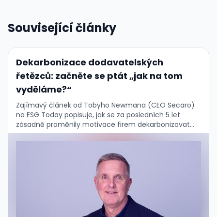
Související články
Dekarbonizace dodavatelských
řetězců: začněte se ptát „jak na tom
vyděláme?“
Zajímavý článek od Tobyho Newmana (CEO Secaro)
na ESG Today popisuje, jak se za posledních 5 let
zásadně proměnily motivace firem dekarbonizovat
dodavatelské řetězce — a proč to vlastně nevadí. …