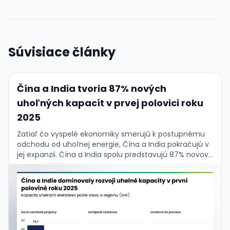
Súvisiace články
Čína a India tvoria 87% nových
uhoľných kapacít v prvej polovici roku
2025
Zatiaľ čo vyspelé ekonomiky smerujú k postupnému
odchodu od uhoľnej energie, Čína a India pokračujú v
jej expanzii. Čína a India spolu predstavujú 87% novovo
pridaných uhoľných kapacít za prvú …