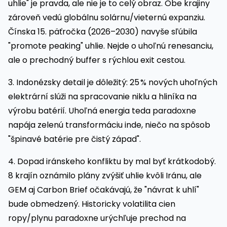
uhlie" je pravda, ale nie je to celý obraz. Obe krajiny
zároveň vedú globálnu solárnu/vieternú expanziu.
Čínska 15. päťročka (2026–2030) navyše sľúbila
"promote peaking" uhlie. Nejde o uhoľnú renesanciu,
ale o prechodný buffer s rýchlou exit cestou.
3. Indonézsky detail je dôležitý: 25 % nových uhoľných
elektrární slúži na spracovanie niklu a hliníka na
výrobu batérií. Uhoľná energia teda paradoxne
napája zelenú transformáciu inde, niečo na spôsob
"špinavé batérie pre čistý západ".
4. Dopad iránskeho konfliktu by mal byť krátkodobý.
8 krajín oznámilo plány zvýšiť uhlie kvôli Iránu, ale
GEM aj Carbon Brief očakávajú, že "návrat k uhlí"
bude obmedzený. Historicky volatilita cien
ropy/plynu paradoxne urýchľuje prechod na