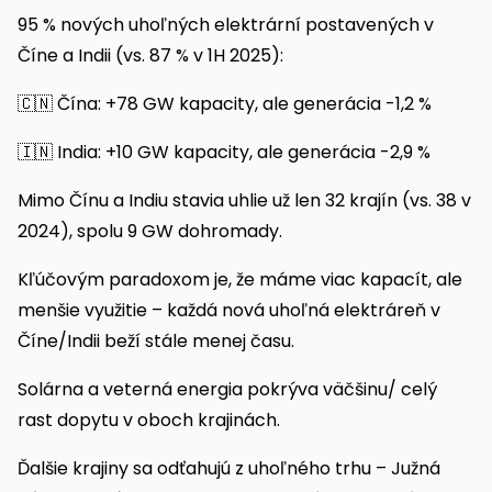
95 % nových uhoľných elektrární postavených v
Číne a Indii (vs. 87 % v 1H 2025):
🇨🇳 Čína: +78 GW kapacity, ale generácia -1,2 %
🇮🇳 India: +10 GW kapacity, ale generácia -2,9 %
Mimo Čínu a Indiu stavia uhlie už len 32 krajín (vs. 38 v
2024), spolu 9 GW dohromady.
Kľúčovým paradoxom je, že máme viac kapacít, ale
menšie využitie – každá nová uhoľná elektráreň v
Číne/Indii beží stále menej času.
Solárna a veterná energia pokrýva väčšinu/ celý
rast dopytu v oboch krajinách.
Ďalšie krajiny sa odťahujú z uhoľného trhu – Južná