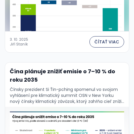
3. 10. 2025
ČÍTAŤ VIAC
Jiří Staník
Čína plánuje znížiť emisie o 7–10 % do
roku 2035
Čínsky prezident Si Ťin-pching spomenul vo svojom
vyhlásení pre klimatický summit OSN v New Yorku
nový čínsky klimatický záväzok, ktorý zahŕňa cieľ znížiť
do roku 2035 „čisté emisie skleníkových plynov …