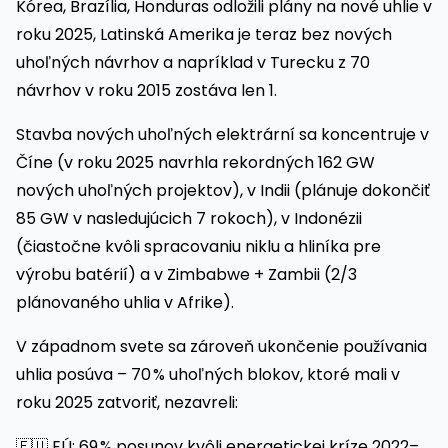
Kórea, Brazília, Honduras odložili plány na nové uhlie v
roku 2025, Latinská Amerika je teraz bez nových
uhoľných návrhov a napríklad v Turecku z 70
návrhov v roku 2015 zostáva len 1.
Stavba nových uhoľných elektrární sa koncentruje v
Číne (v roku 2025 navrhla rekordných 162 GW
nových uhoľných projektov), v Indii (plánuje dokončiť
85 GW v nasledujúcich 7 rokoch), v Indonézii
(čiastočne kvôli spracovaniu niklu a hliníka pre
výrobu batérií) a v Zimbabwe + Zambii (2/3
plánovaného uhlia v Afrike).
V západnom svete sa zároveň ukončenie používania
uhlia posúva – 70 % uhoľných blokov, ktoré mali v
roku 2025 zatvoriť, nezavreli:
🇪🇺 EÚ: 69 % posunov kvôli energetickej kríze 2022–