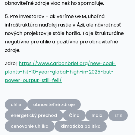
obnoviteľné zdroje viac než ho spomaľuje.
5. Pre investorov – ak veríme GEM, uhoľná
infraštruktúra naďalej rastie v Ázii, ale návratnosť
nových projektov je stále horšia. To je štrukturálne
negatívne pre uhlie a pozitívne pre obnoviteľné
zdroje.
Zdroj:
https://www.carbonbrief.org/new-coal-
plants-hit-10-year-global-high-in-2025-but-
power-output-still-fell/
uhlie
obnoviteľné zdroje
energetický prechod
Čína
India
ETS
cenovanie uhlíka
klimatická politika