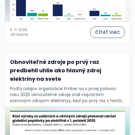
5. 11. 2025
ČÍTAŤ VIAC
Jiří Staník
Obnoviteľné zdroje po prvý raz
predbehli uhlie ako hlavný zdroj
elektriny na svete
Podľa údajov organizácie Ember sa v prvej polovici
roku 2025 obnoviteľné zdroje stali najväčším
svetovým zdrojom elektrinyy, keď po prvý raz v histórii
predbehli uhlie. Rast solárnej a veternej energie …