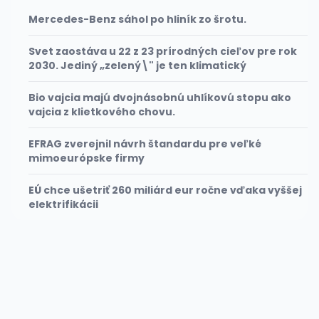
Mercedes-Benz sáhol po hliník zo šrotu.
Svet zaostáva u 22 z 23 prírodných cieľov pre rok
2030. Jediný „zelený\" je ten klimatický
Bio vajcia majú dvojnásobnú uhlíkovú stopu ako
vajcia z klietkového chovu.
EFRAG zverejnil návrh štandardu pre veľké
mimoeurópske firmy
EÚ chce ušetriť 260 miliárd eur ročne vďaka vyššej
elektrifikácii