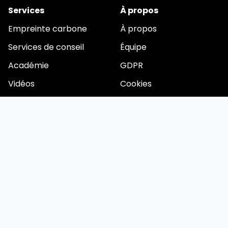
Services
À propos
Empreinte carbone
À propos
Services de conseil
Équipe
Académie
GDPR
Vidéos
Cookies
Restons en contact
Email
Nous préparons une application complète pour
l'automatisation du reporting ESG. Vous voulez être parmi
les premiers utilisateurs ? Laissez vos coordonnées.
© 2026 esgrovia.