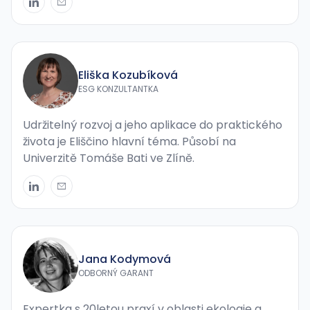
Eliška Kozubíková
ESG KONZULTANTKA
Udržitelný rozvoj a jeho aplikace do praktického
života je Eliščino hlavní téma. Působí na
Univerzitě Tomáše Bati ve Zlíně.
Jana Kodymová
ODBORNÝ GARANT
Expertka s 20letou praxí v oblasti ekologie a