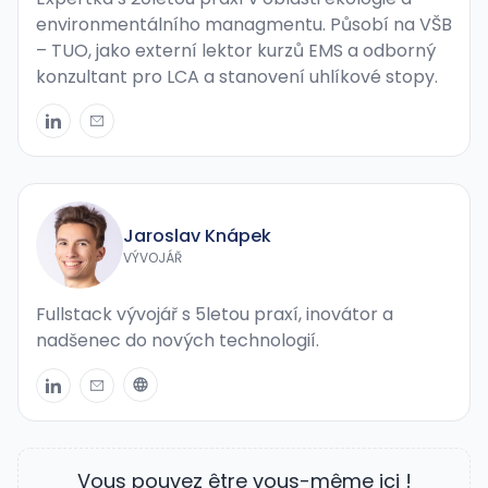
environmentálního managmentu. Působí na VŠB
– TUO, jako externí lektor kurzů EMS a odborný
konzultant pro LCA a stanovení uhlíkové stopy.
Jaroslav Knápek
VÝVOJÁŘ
Fullstack vývojář s 5letou praxí, inovátor a
nadšenec do nových technologií.
Vous pouvez être vous-même ici !