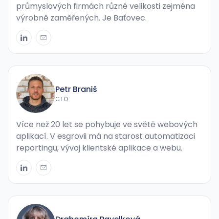
průmyslových firmách různé velikosti zejména
výrobně zaměřených. Je Baťovec.
Petr Braniš
CTO
Více než 20 let se pohybuje ve světě webových
aplikací. V esgrovii má na starost automatizaci
reportingu, vývoj klientské aplikace a webu.