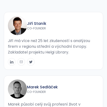
Jiří Staník
CO-FOUNDER
Jiří má více než 25 let zkušeností s analýzou
firem v regionu střední a východní Evropy.
Zakladatel projektu Helgi Library.
Marek Sedláček
CO-FOUNDER
Marek působí celý svůj profesní život v