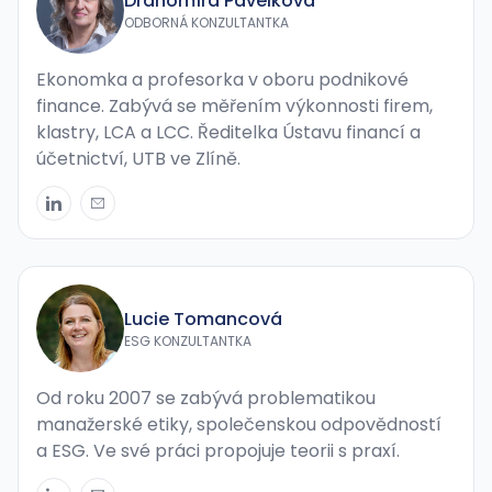
Drahomíra Pavelková
ODBORNÁ KONZULTANTKA
Ekonomka a profesorka v oboru podnikové
finance. Zabývá se měřením výkonnosti firem,
klastry, LCA a LCC. Ředitelka Ústavu financí a
účetnictví, UTB ve Zlíně.
Lucie Tomancová
ESG KONZULTANTKA
Od roku 2007 se zabývá problematikou
manažerské etiky, společenskou odpovědností
a ESG. Ve své práci propojuje teorii s praxí.