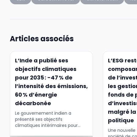
Articles associés
L’Inde a publié ses
L’ESG res
objectifs climatiques
composan
pour 2035 : -47 % de
de l’inve
l’intensité des émissions,
les gesti
60 % d’énergie
fonds de 
décarbonée
d’investi
malgré la
Le gouvernement indien a
présenté ses objectifs
politique
climatiques intérimaires pour
Une nouvelle
2035 dans le cadre d'un NDC mis
société de co