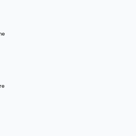
ne
re