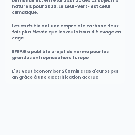
Le monde est en retard sur 22 des 23 objectifs
naturels pour 2030. Le seul «vert» est celui
climatique.
Les œufs bio ont une empreinte carbone deux
fois plus élevée que les œufs issus d'élevage en
cage.
EFRAG a publié le projet de norme pour les
grandes entreprises hors Europe
L'UE veut économiser 260 milliards d'euros par
an grâce à une électrification accrue