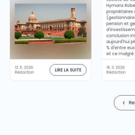
à jour sous l'Accord de Paris. Pour
Hymans Rober
le troisième plus grand émetteur
propriétaires 
mondial, …
(gestionnaire
pension et ge
d'investissem
conclusion int
aujourd'hui p
% d'entre eux 
et ce malgré 
croissant et
réglementai
12. 5. 2026
16. 3. 2026
LIRE LA SUITE
États-Unis....
Rédaction
Rédaction
Re