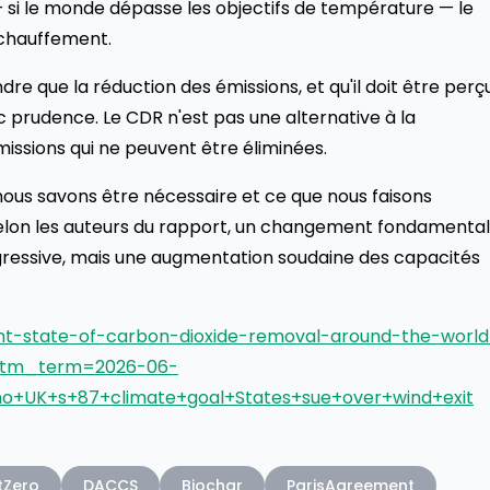
 — si le monde dépasse les objectifs de température — le
échauffement.
dre que la réduction des émissions, et qu'il doit être perç
c prudence. Le CDR n'est pas une alternative à la
ssions qui ne peuvent être éliminées.
ous savons être nécessaire et ce que nous faisons
elon les auteurs du rapport, un changement fondamental
ressive, mais une augmentation soudaine des capacités
ent-state-of-carbon-dioxide-removal-around-the-world
utm_term=2026-06-
o+UK+s+87+climate+goal+States+sue+over+wind+exit
tZero
DACCS
Biochar
ParisAgreement