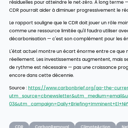
résiduelles pour atteindre le net‑zéro. À long terme
CDR pourrait aider à diminuer progressivement le r
Le rapport souligne que le CDR doit jouer un rôle moin
comme une ressource limitée qu'il faudra utiliser ave
décarbonisation — c'est son complément pour les émi
L'état actuel montre un écart énorme entre ce que n
réellement. Les investissements augmentent, mais s
de rythme est nécessaire — pas une croissance prog
encore dans cette décennie.
Source :
https://www.carbonbrief.org/qa-the-curr
utm_source=cbnewsletter&utm_medium=email&
03&utm_campaign=Daily+Briefing+Imminent+El+Niñ
CDR
CarbonRemoval
ClimateAction
Ne