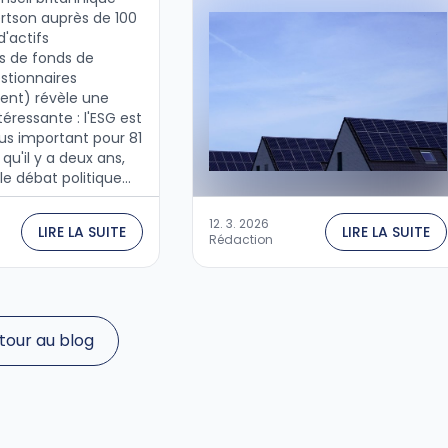
fossiles. …
tson auprès de 100
d'actifs
s de fonds de
stionnaires
ent) révèle une
éressante : l'ESG est
lus important pour 81
qu'il y a deux ans,
le débat politique
 les changements
res, notamment aux
12. 3. 2026
LIRE LA SUITE
LIRE LA SUITE
Rédaction
tour au blog