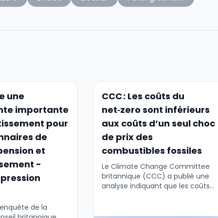
te une
CCC : Les coûts du
te importante
net‑zero sont inférieurs
stissement pour
aux coûts d’un seul choc
onnaires de
de prix des
pension et
combustibles fossiles
ssement -
Le Climate Change Committee
britannique (CCC) a publié une
 pression
analyse indiquant que les coûts
pour atteindre le net‑zero sont
inférieurs aux coûts d’un seul
 enquête de la
choc de prix des combustibles
nseil britannique