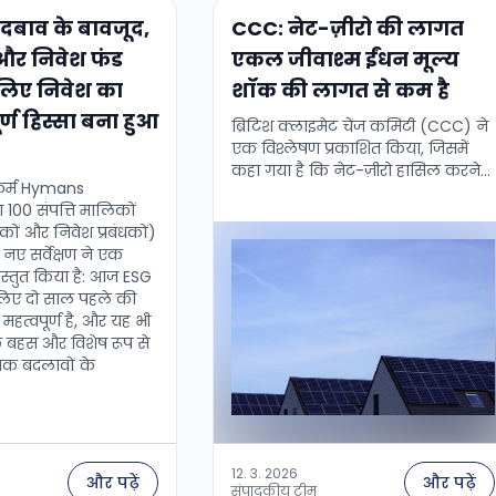
दबाव के बावजूद,
CCC: नेट-ज़ीरो की लागत
और निवेश फंड
एकल जीवाश्म ईंधन मूल्य
े लिए निवेश का
शॉक की लागत से कम है
्ण हिस्सा बना हुआ
ब्रिटिश क्लाइमेट चेंज कमिटी (CCC) ने
एक विश्लेषण प्रकाशित किया, जिसमें
कहा गया है कि नेट-ज़ीरो हासिल करने
 फर्म Hymans
की लागत एकल जीवाश्म ईंधन मूल्य
ा 100 संपत्ति मालिकों
शॉक की लागत से कम है। …
धकों और निवेश प्रबंधकों)
नए सर्वेक्षण ने एक
्रस्तुत किया है: आज ESG
लिए दो साल पहले की
महत्वपूर्ण है, और यह भी
 बहस और विशेष रूप से
मक बदलावों के
12. 3. 2026
और पढ़ें
और पढ़ें
संपादकीय टीम