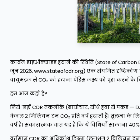
कार्बन डाइऑक्साइड हटाने की स्थिति (State of Carbon D
जून 2026, www.stateofcdr.org) एक संयमित दृष्टिकोण प्रस
वायुमंडल से CO₂ को हटाना पेरिस लक्ष्य को पूरा करने के 
हम आज कहाँ हैं?
जिसे 'नई' CDR तकनीकें (बायोचार, सीधे हवा से पकड़ — DAC
केवल 2 मिलियन टन CO₂ प्रति वर्ष हटाती हैं। तुलना के ल
वर्ष है। सकारात्मक बात यह है कि ये विधियाँ सालाना 40 % क
वर्तमान CDR का अधिकांश हिस्सा (लगभग 2 बिलियन टन C