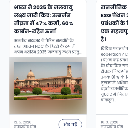
भारत ने 2035 के जलवायु
राजनीतिक 
लक्ष्य जारी किए: उत्सर्जन
ESG पेंशन 
तीव्रता में 47% कमी, 60%
प्रबंधकों क
कार्बन-रहित ऊर्जा
एक महत्वपूर
है।
भारतीय सरकार ने पेरिस समझौते के
तहत अद्यतन NDC के हिस्से के रूप में
ब्रिटिश परामर्श
अपने अंतरिम 2035 जलवायु लक्ष्य प्रस्तुत
Robertson द्वार
किए। दुनिया के तीसरे सबसे बड़े उत्सर्जक
(पेंशन फंड प्रबं
के रूप में …
के बीच किए गए 
रोचक निष्कर्ष प
उनके 81 % के 
तुलना में अधिक 
बढ़ती राजनीतिक
यूएसए में निया
बावजूद।...
12. 5. 2026
16. 3. 2026
और पढ़ें
संपादकीय टीम
संपादकीय टीम