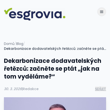
Domů
/
Blog
/
Dekarbonizace dodavatelských řetězců: začněte se ptát „jak na tom vyděláme?“
Dekarbonizace dodavatelských
řetězců: začněte se ptát „jak na
tom vyděláme?“
30. 3. 2026
|
Redakce
SDÍLET