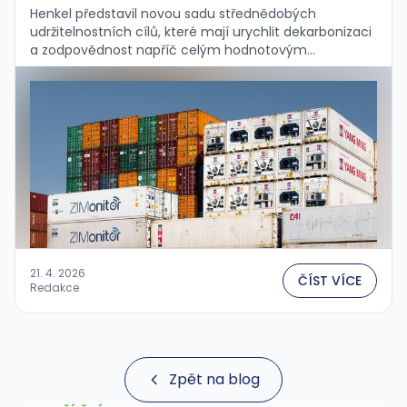
Henkel představil novou sadu střednědobých
udržitelnostních cílů, které mají urychlit dekarbonizaci
a zodpovědnost napříč celým hodnotovým
řetězcem:...
21. 4. 2026
ČÍST VÍCE
Redakce
Zpět na blog