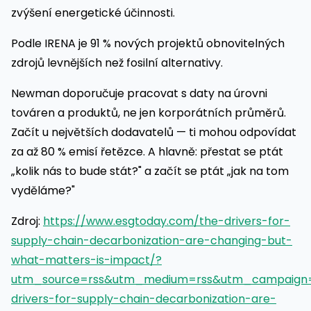
zvýšení energetické účinnosti.
Podle IRENA je 91 % nových projektů obnovitelných
zdrojů levnějších než fosilní alternativy.
Newman doporučuje pracovat s daty na úrovni
továren a produktů, ne jen korporátních průměrů.
Začít u největších dodavatelů — ti mohou odpovídat
za až 80 % emisí řetězce. A hlavně: přestat se ptát
„kolik nás to bude stát?" a začít se ptát „jak na tom
vyděláme?"
Zdroj:
https://www.esgtoday.com/the-drivers-for-
supply-chain-decarbonization-are-changing-but-
what-matters-is-impact/?
utm_source=rss&utm_medium=rss&utm_campaign
drivers-for-supply-chain-decarbonization-are-