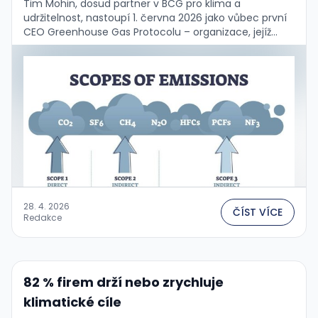
Tim Mohin, dosud partner v BCG pro klima a
udržitelnost, nastoupí 1. června 2026 jako vůbec první
CEO Greenhouse Gas Protocolu – organizace, jejíž
standardy používá 97 % reportujících firem …
28. 4. 2026
ČÍST VÍCE
Redakce
82 % firem drží nebo zrychluje
klimatické cíle