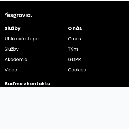
Služby
O nás
Uhlíková stopa
O nás
Služby
Tým
Akademie
GDPR
Videa
Cookies
Buďme v kontaktu
E-mail
Připravujeme komplexní aplikaci pro automatizaci ESG
reportování. Chcete být mezi prvními uživateli? Zanechte
na sebe kontakt.