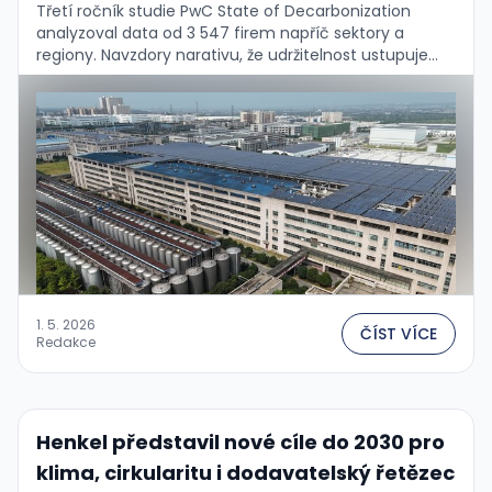
Třetí ročník studie PwC State of Decarbonization
analyzoval data od 3 547 firem napříč sektory a
regiony. Navzdory narativu, že udržitelnost ustupuje
pod politickým tlakem, drtivá většina firem své
klimatické …
1. 5. 2026
ČÍST VÍCE
Redakce
Henkel představil nové cíle do 2030 pro
klima, cirkularitu i dodavatelský řetězec