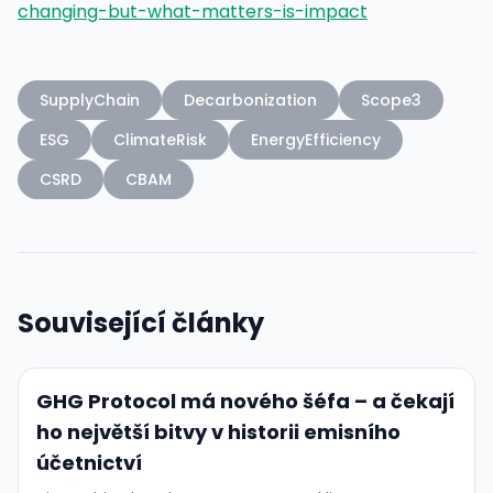
changing-but-what-matters-is-impact
SupplyChain
Decarbonization
Scope3
ESG
ClimateRisk
EnergyEfficiency
CSRD
CBAM
Související články
GHG Protocol má nového šéfa – a čekají
ho největší bitvy v historii emisního
účetnictví