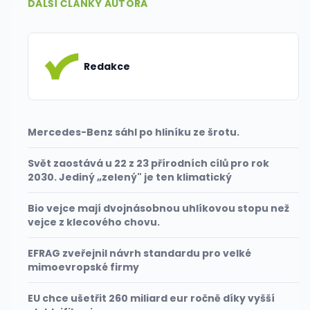
DALŠÍ ČLÁNKY AUTORA
Redakce
Mercedes-Benz sáhl po hliníku ze šrotu.
Svět zaostává u 22 z 23 přírodních cílů pro rok
2030. Jediný „zelený" je ten klimatický
Bio vejce mají dvojnásobnou uhlíkovou stopu než
vejce z klecového chovu.
EFRAG zveřejnil návrh standardu pro velké
mimoevropské firmy
EU chce ušetřit 260 miliard eur ročně díky vyšší