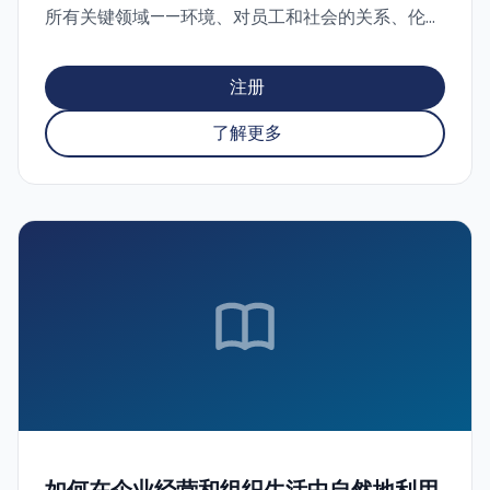
所有关键领域——环境、对员工和社会的关系、伦理
治理、以及供应链中的关系。 在课程中，我们将帮
助您了解评估结构并填写问卷。您还将了解如何利
注册
用EcoVadis问卷改进组织内部的流程，如何识别潜
在风险（或相反的优势），以及如何使用EcoVadis
了解更多
更好地传达贵公司的信息。所有这些都将结合我们
丰富实践中的实际案例。