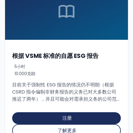
根据 VSME 标准的自愿 ESG 报告
5小时
10 000克朗
目前关于强制性 ESG 报告的情况仍不明朗（根据
CSRD 指令编制非财务报告的义务已对大多数公司
推迟了两年），并且可能会对需承担义务的公司范
围进行调整。然而，对组织可持续行为的要求不会
从公司消失。 无论是来自供应链关系、银行还是公
注册
众的压力，亦或是可持续性已经深植于那些希望继
续对社会和环境负责任的特定组织的基因中。自愿
了解更多