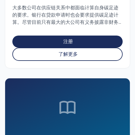
大多数公司在供应链关系中都面临计算自身碳足迹
的要求。银行在贷款申请时也会要求提供碳足迹计
算。尽管目前只有最大的大公司有义务披露非财务
数据，并且根据《企业可持续报告指令》（CSRD，
Corporate Sustainability Reporting Directive）
注册
对其他公司的非财务报告范围要求尚不明确，客户
和银行已经对大量中小企业至少要求提供碳足迹信
了解更多
息。 在研讨会上，您不仅会了解为何要计算碳足迹
以及应遵循哪些规则，还会介绍一些实用工具，帮
助您计算公司及产品的碳足迹。您还将了解到碳足
迹的计算如何帮助提升组织的财务状况和绩效。