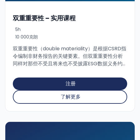
双重重要性 – 实用课程
5h
10 000克朗
双重重要性（double materiality）是根据CSRD指
令编制非财务报告的关键要素。但双重重要性分析
同样对那些不受且将来也不受披露ESG数据义务约
束的公司和其他组织也有帮助。 通过双重重要性分
析，任何组织都能了解其活动对各个可持续性维度
注册
的影响，以及ESG要求如何反过来影响组织的财务
状况。公司因此能够更容易地确定需要关注的关键
了解更多
领域及其重要性。课程将为您提供实用指南，教您
如何进行双重重要性的处理和评估。