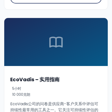
ESG 报告不仅使组织能够对其 ESG 方法进行详细的
“筛查”，同时也是向公众展示其成果和观点的途径。
在本课程中，我们将一步步带您了解由 EFRAG 发布
的 VSME 标准（非上市中小企业自愿可持续报告标
准），并教您如何根据该标准编制自愿报告，该标
准被欧盟委员会推荐为自愿非财务报告的基础。我
们还将提供一系列来自实践的实用技巧。
EcoVadis – 实用指南
5小时
10 000克朗
EcoVadis公司的问卷是供应商-客户关系中评估可
持续性最常用的工具之一。它关注可持续性评估的