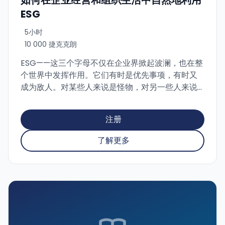
如何在企业经营和组织生活中自然地利用
ESG
5小时
10 000 捷克克朗
ESG——这三个字母不仅在企业界掀起波澜，也在整
个世界中发挥作用。它们有时是优先事项，有时又
成为敌人。对某些人来说是怪物，对另一些人来说
是多余的行政负担，对还有人来说是心头之事。在
当今动荡的时代，它仍然是一个挑战和机遇，能够
注册
改善组织的运作，从而提升其在市场和社会中的地
位。 目前关于 ESG 和非财务报告都在发生什么？如
了解更多
何利用 ESG 更深入地了解组织并提升其绩效？如何
在海量信息中不迷失方向？是等待还是为各种可能
性做好准备？以及如何让 ESG 的实施在财务和行政
上“无痛”进行？