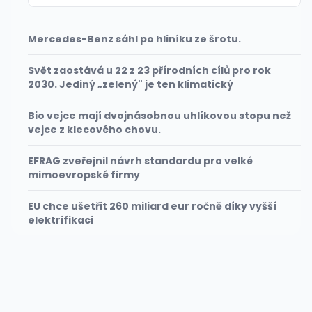
Mercedes-Benz sáhl po hliníku ze šrotu.
Svět zaostává u 22 z 23 přírodních cílů pro rok
2030. Jediný „zelený" je ten klimatický
Bio vejce mají dvojnásobnou uhlíkovou stopu než
vejce z klecového chovu.
EFRAG zveřejnil návrh standardu pro velké
mimoevropské firmy
EU chce ušetřit 260 miliard eur ročně díky vyšší
elektrifikaci