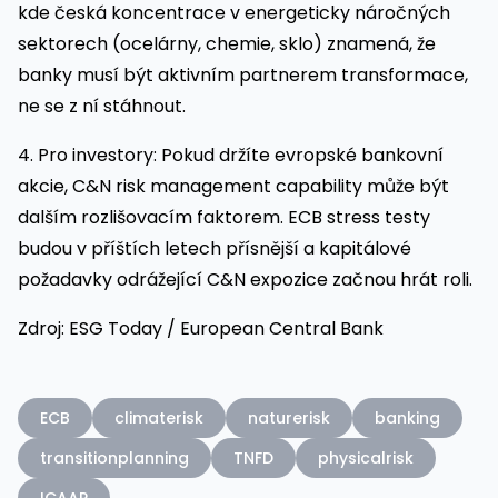
kde česká koncentrace v energeticky náročných
sektorech (ocelárny, chemie, sklo) znamená, že
banky musí být aktivním partnerem transformace,
ne se z ní stáhnout.
4. Pro investory: Pokud držíte evropské bankovní
akcie, C&N risk management capability může být
dalším rozlišovacím faktorem. ECB stress testy
budou v příštích letech přísnější a kapitálové
požadavky odrážející C&N expozice začnou hrát roli.
Zdroj: ESG Today / European Central Bank
ECB
climaterisk
naturerisk
banking
transitionplanning
TNFD
physicalrisk
ICAAP