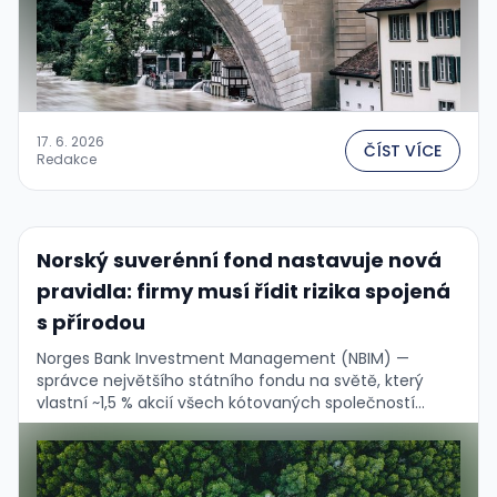
17. 6. 2026
ČÍST VÍCE
Redakce
Norský suverénní fond nastavuje nová
pravidla: firmy musí řídit rizika spojená
s přírodou
Norges Bank Investment Management (NBIM) —
správce největšího státního fondu na světě, který
vlastní ~1,5 % akcií všech kótovaných společností
globálně (~7 200 firem) — právě zveřejnil svá „Nature
Expectations"....