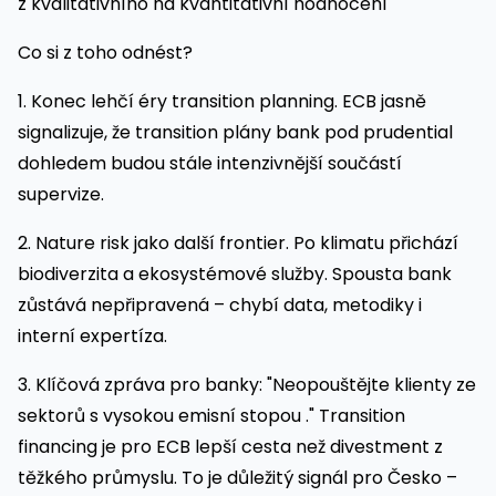
z kvalitativního na kvantitativní hodnocení
Co si z toho odnést?
1. Konec lehčí éry transition planning. ECB jasně
signalizuje, že transition plány bank pod prudential
dohledem budou stále intenzivnější součástí
supervize.
2. Nature risk jako další frontier. Po klimatu přichází
biodiverzita a ekosystémové služby. Spousta bank
zůstává nepřipravená – chybí data, metodiky i
interní expertíza.
3. Klíčová zpráva pro banky: "Neopouštějte klienty ze
sektorů s vysokou emisní stopou ." Transition
financing je pro ECB lepší cesta než divestment z
těžkého průmyslu. To je důležitý signál pro Česko –