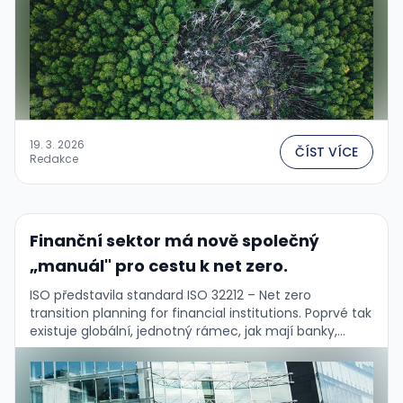
19. 3. 2026
ČÍST VÍCE
Redakce
Finanční sektor má nově společný
„manuál" pro cestu k net zero.
ISO představila standard ISO 32212 – Net zero
transition planning for financial institutions. Poprvé tak
existuje globální, jednotný rámec, jak mají banky,
pojišťovny i investoři sestavovat klimatické
transformační plány a …