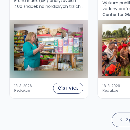
Brand Index (SBI) analyzovala 1
Výzkum publi
400 značek na nordických trzích
vedený profe
a přináší jasný vzkaz: udržitelnost
Center for Glo
už není PR téma — je to pojistka
na University
vašeho byznysu....
odhaluje zaj
rozhodování 
kompenzacích
18. 3. 2026
18. 3. 2026
ČÍST VÍCE
Redakce
Redakce
Z