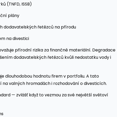
ků (TNFD, ISSB)
kční plány
h dodavatelských řetězců na přírodu
m na divestici
važuje přírodní rizika za finančně materiální. Degradace
ušením dodavatelských řetězců kvůli nedostatku vody i
je dlouhodobou hodnotu firem v portfoliu. A tato
ní na valných hromadách i rozhodování o divesticích.
dard — zvlášť když to vezmou za své největší světoví
ns