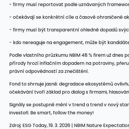
- firmy musí reportovat podle uznávaných framewor
- očekávají se konkrétní cíle a časově ohraničené a
- firmy musí být transparentní ohledně dopadů svýc
- kdo nereaguje na engagement, může být kandidáte
Podle vlastního průzkumu NBIM 48 % firem už dnes po
přírody hrozí inflačním dopadem na potraviny, přer
právní odpovědností za znečištění.
Fond to shrnuje jasně: degradace ekosystémů ovlivňu
očekávání tvoří základ pro dialog s firmami, hlasová
Signály se postupně mění v trend a trend v nový stan
investoři. Be smart, follow the money!
Zdroj: ESG Today, 19. 3. 2026 | NBIM Nature Expectatio