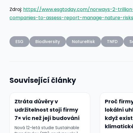
Zdroj:
https://www.esgtoday.com/norways-2-trillion
companies-to-assess-report-manage-nature-risks
ESG
Biodiversity
NatureRisk
TNFD
S
Související články
Ztráta důvěry v
Proč firmy
udržitelnost stojí firmy
lokální uh
7× víc než její budování
když exist
klimatick
Nová 12-letá studie Sustainable