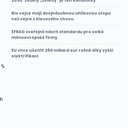
2030. Jediný „zelený" je ten klimatický
Bio vejce mají dvojnásobnou uhlíkovou stopu
než vejce z klecového chovu.
EFRAG zveřejnil návrh standardu pro velké
mimoevropské firmy
EU chce ušetřit 260 miliard eur ročně díky vyšší
elektrifikaci
 %
ch