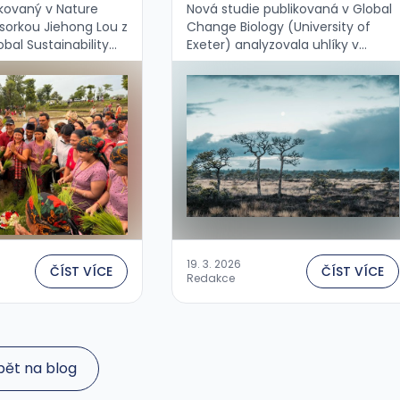
kovaný v Nature
Nová studie publikovaná v Global
sorkou Jiehong Lou z
Change Biology (University of
bal Sustainability
Exeter) analyzovala uhlíky v
 of Maryland,
rašelinových vrstvách na čtyřech
ímavý paradox v
kontinentech a zrekonstruovala
firem o uhlíkových
historii požárů za posledních 2
....
000 let....
19. 3. 2026
ČÍST VÍCE
ČÍST VÍCE
Redakce
pět na blog