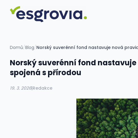
Domů
/
Blog
/
Norský suverénní fond nastavuje nová pravidla
Norský suverénní fond nastavuje n
spojená s přírodou
19. 3. 2026
|
Redakce