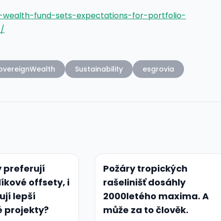
-wealth-fund-sets-expectations-for-portfolio-
/
overeignWealth
Sustainability
esgrovia
 preferují
Požáry tropických
líkové offsety, i
rašelinišť dosáhly
ují lepší
2000letého maxima. A
é projekty?
může za to člověk.