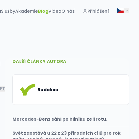
a
Služby
Akademie
Blog
Videa
O nás
Přihlášení
a
DALŠÍ ČLÁNKY AUTORA
LET
Redakce
Mercedes-Benz sáhl po hliníku ze šrotu.
Svět zaostává u 22 z 23 přírodních cílů pro rok