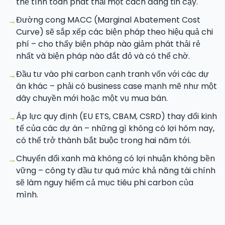
thể tính toán phát thải một cách đáng tin cậy.
Đường cong MACC (Marginal Abatement Cost
→
Curve) sẽ sắp xếp các biện pháp theo hiệu quả chi
phí – cho thấy biện pháp nào giảm phát thải rẻ
nhất và biện pháp nào đắt đỏ và có thể chờ.
Đầu tư vào phi carbon cạnh tranh vốn với các dự
→
án khác – phải có business case mạnh mẽ như một
dây chuyền mới hoặc một vụ mua bán.
Áp lực quy định (EU ETS, CBAM, CSRD) thay đổi kinh
→
tế của các dự án – những gì không có lợi hôm nay,
có thể trở thành bắt buộc trong hai năm tới.
Chuyển đổi xanh mà không có lợi nhuận không bền
→
vững – công ty đầu tư quá mức khả năng tài chính
sẽ làm nguy hiểm cả mục tiêu phi carbon của
mình.