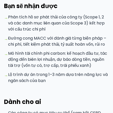
Bạn sẽ nhận được
Phân tích hồ sơ phát thải của công ty (Scope 1, 2
→
và các danh mục liên quan của Scope 3) kết hợp
với cấu trúc chi phí
Đường cong MACC với đánh giá từng biện pháp –
→
chi phí, tiết kiệm phát thải, tỷ suất hoàn vốn, rủi ro
Mô hình tài chính phi carbon: kế hoạch đầu tư, tác
→
động đến biên lợi nhuận, dự báo dòng tiền, nguồn
tài trợ (vốn tự có, trợ cấp, trái phiếu xanh)
Lộ trình dự án trong 1–3 năm dựa trên năng lực và
→
ngân sách của bạn
Dành cho ai
Các công ty có mục tiêu cụ thể (cam kết CSRD,