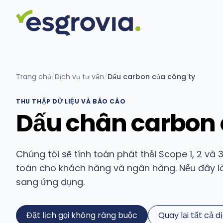
Trang chủ
/
Dịch vụ tư vấn
/
Dấu carbon của công ty
THU THẬP DỮ LIỆU VÀ BÁO CÁO
Dấu chân carbon 
Chúng tôi sẽ tính toán phát thải Scope 1, 2 và
toán cho khách hàng và ngân hàng. Nếu đây là v
sang ứng dụng.
Đặt lịch gọi không ràng buộc
Quay lại tất cả d