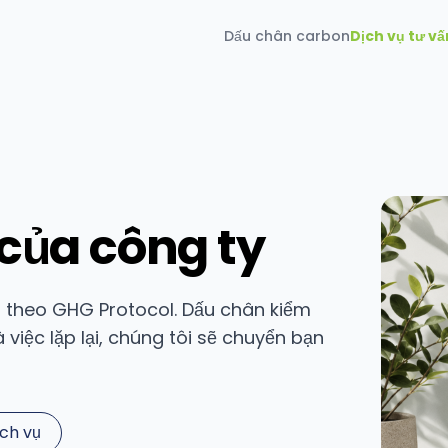
Dấu chân carbon
Dịch vụ tư vấ
của công ty
 3 theo GHG Protocol. Dấu chân kiểm
iệc lặp lại, chúng tôi sẽ chuyển bạn
ịch vụ