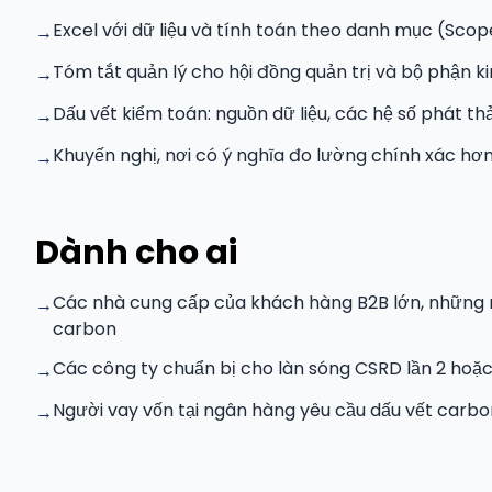
Excel với dữ liệu và tính toán theo danh mục (Scope 
→
Tóm tắt quản lý cho hội đồng quản trị và bộ phận k
→
Dấu vết kiểm toán: nguồn dữ liệu, các hệ số phát thả
→
Khuyến nghị, nơi có ý nghĩa đo lường chính xác hơn
→
Dành cho ai
Các nhà cung cấp của khách hàng B2B lớn, những 
→
carbon
Các công ty chuẩn bị cho làn sóng CSRD lần 2 hoặc
→
Người vay vốn tại ngân hàng yêu cầu dấu vết carbo
→