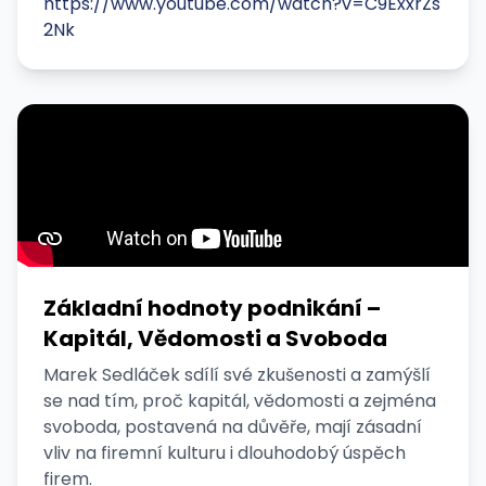
https://www.youtube.com/watch?v=C9ExxrZs
2Nk
Základní hodnoty podnikání –
Kapitál, Vědomosti a Svoboda
Marek Sedláček sdílí své zkušenosti a zamýšlí
se nad tím, proč kapitál, vědomosti a zejména
svoboda, postavená na důvěře, mají zásadní
vliv na firemní kulturu i dlouhodobý úspěch
firem.