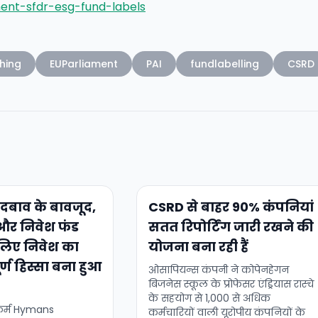
ent-sfdr-esg-fund-labels
hing
EUParliament
PAI
fundlabelling
CSRD
दबाव के बावजूद,
CSRD से बाहर 90% कंपनियां
और निवेश फंड
सतत रिपोर्टिंग जारी रखने की
े लिए निवेश का
योजना बना रही हैं
्ण हिस्सा बना हुआ
ओसापियन्स कंपनी ने कोपेनहेगन
बिजनेस स्कूल के प्रोफेसर एंड्रियास रास्चे
के सहयोग से 1,000 से अधिक
 फर्म Hymans
कर्मचारियों वाली यूरोपीय कंपनियों के