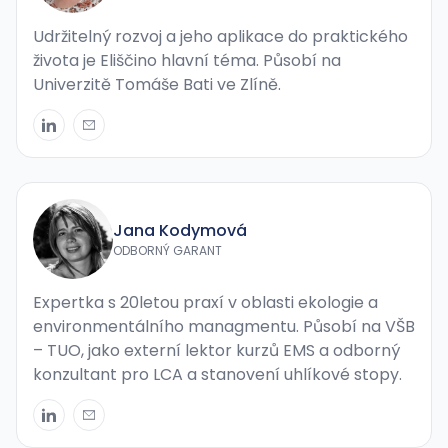
Udržitelný rozvoj a jeho aplikace do praktického
života je Eliščino hlavní téma. Působí na
Univerzitě Tomáše Bati ve Zlíně.
Jana Kodymová
ODBORNÝ GARANT
Expertka s 20letou praxí v oblasti ekologie a
environmentálního managmentu. Působí na VŠB
– TUO, jako externí lektor kurzů EMS a odborný
konzultant pro LCA a stanovení uhlíkové stopy.