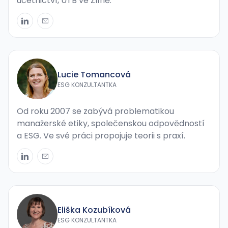
účetnictví, UTB ve Zlíně.
Lucie Tomancová
ESG KONZULTANTKA
Od roku 2007 se zabývá problematikou
manažerské etiky, společenskou odpovědností
a ESG. Ve své práci propojuje teorii s praxí.
Eliška Kozubíková
ESG KONZULTANTKA