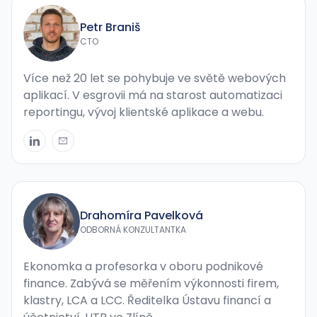
Petr Braniš
CTO
Více než 20 let se pohybuje ve světě webových
aplikací. V esgrovii má na starost automatizaci
reportingu, vývoj klientské aplikace a webu.
Drahomíra Pavelková
ODBORNÁ KONZULTANTKA
Ekonomka a profesorka v oboru podnikové
finance. Zabývá se měřením výkonnosti firem,
klastry, LCA a LCC. Ředitelka Ústavu financí a