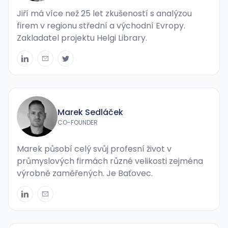
Jiří má více než 25 let zkušeností s analýzou
firem v regionu střední a východní Evropy.
Zakladatel projektu Helgi Library.
Marek Sedláček
CO-FOUNDER
Marek působí celý svůj profesní život v
průmyslových firmách různé velikosti zejména
výrobně zaměřených. Je Baťovec.