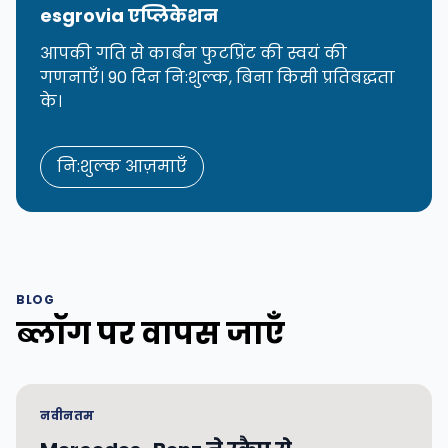
esgrovia एप्लिकेशन
आपकी गति से कार्बन फुटप्रिंट की स्वयं की
गणनाएँ। 90 दिन नि:शुल्क, बिना किसी प्रतिबद्धता
के।
नि:शुल्क आज़माएँ
BLOG
ब्लॉग पर वापस जाएँ
नवीनतम