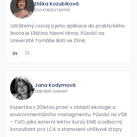
Eliška Kozubíková
ESG KONZULTANTKA
Udržitelný rozvoj a jeho aplikace do praktického
života je Eliščino hlavní téma. Působí na
Univerzitě Tomáše Bati ve Zlíně.
Jana Kodymová
ODBORNÝ GARANT
Expertka s 20letou praxí v oblasti ekologie a
environmentálního managmentu. Působí na VŠB
– TUO, jako externí lektor kurzů EMS a odborný
konzultant pro LCA a stanovení uhlíkové stopy.