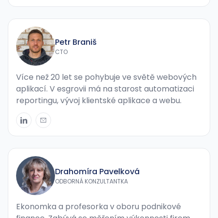
Petr Braniš
CTO
Více než 20 let se pohybuje ve světě webových
aplikací. V esgrovii má na starost automatizaci
reportingu, vývoj klientské aplikace a webu.
Drahomíra Pavelková
ODBORNÁ KONZULTANTKA
Ekonomka a profesorka v oboru podnikové