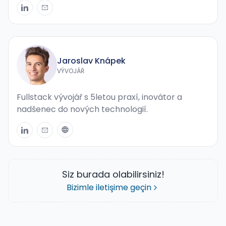
Jaroslav Knápek
VÝVOJÁŘ
Fullstack vývojář s 5letou praxí, inovátor a
nadšenec do nových technologií.
Siz burada olabilirsiniz!
Bizimle iletişime geçin