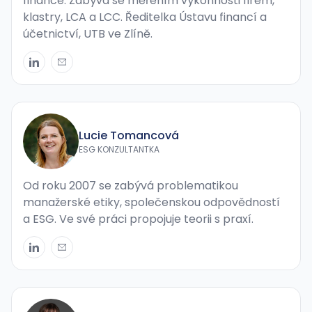
finance. Zabývá se měřením výkonnosti firem,
klastry, LCA a LCC. Ředitelka Ústavu financí a
účetnictví, UTB ve Zlíně.
Lucie Tomancová
ESG KONZULTANTKA
Od roku 2007 se zabývá problematikou
manažerské etiky, společenskou odpovědností
a ESG. Ve své práci propojuje teorii s praxí.