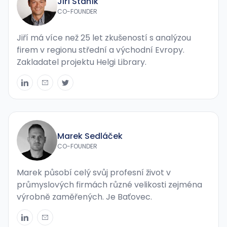
Jiří Staník
CO-FOUNDER
Jiří má více než 25 let zkušeností s analýzou
firem v regionu střední a východní Evropy.
Zakladatel projektu Helgi Library.
Marek Sedláček
CO-FOUNDER
Marek působí celý svůj profesní život v
průmyslových firmách různé velikosti zejména
výrobně zaměřených. Je Baťovec.