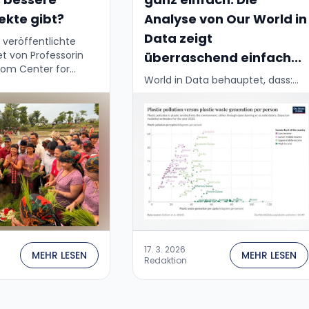
ekte gibt?
Analyse von Our World in
Data zeigt
e veröffentlichte
et von Professorin
überraschend einfach...
vom Center for
World in Data behauptet, dass:...
ability an der
 Maryland, deckt ein
 Paradoxon in der
sfindung von
bezüglich …
17. 3. 2026
MEHR LESEN
MEHR LESEN
Redaktion