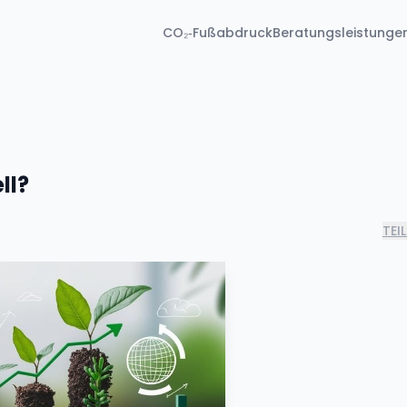
CO₂‑Fußabdruck
Beratungsleistunge
ll?
TEI