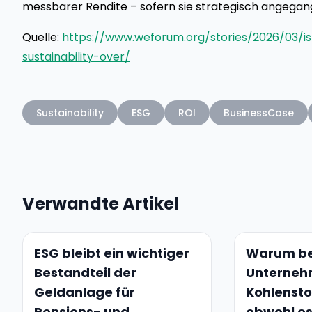
messbarer Rendite – sofern sie strategisch angegan
Quelle:
https://www.weforum.org/stories/2026/03/i
sustainability-over/
Sustainability
ESG
ROI
BusinessCase
Verwandte Artikel
ESG bleibt ein wichtiger
Warum be
Bestandteil der
Unterneh
Geldanlage für
Kohlensto
Pensions- und
obwohl es