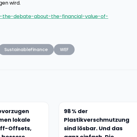
gen wird.
s-the-debate-about-the-financial-value-of-
SustainableFinance
WEF
vorzugen
98 % der
men lokale
Plastikverschmutzung
ff-Offsets,
sind lösbar. Und das
 bessere
ganz einfach. Die