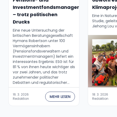
Investmentfondsmanager
Klimaproj
– trotz politischen
Eine in Natur
Studie, geleit
Drucks
Jiehong Lou 
Eine neue Untersuchung der
Global Sustain
britischen Beratungsgesellschaft
University of
Hymans Robertson unter 100
interessantes
Vermögensinhabern
Entscheidung
(Pensionsfondsverwaltern und
Unternehmen 
Investmentmanagern) liefert ein
interessantes Ergebnis: ESG ist für
81 % von ihnen heute wichtiger als
vor zwei Jahren, und das trotz
zunehmender politischer
Debatten und regulatorischer
Änderungen, insbesondere in den
USA....
16. 3. 2026
18. 3. 2026
MEHR LESEN
Redaktion
Redaktion