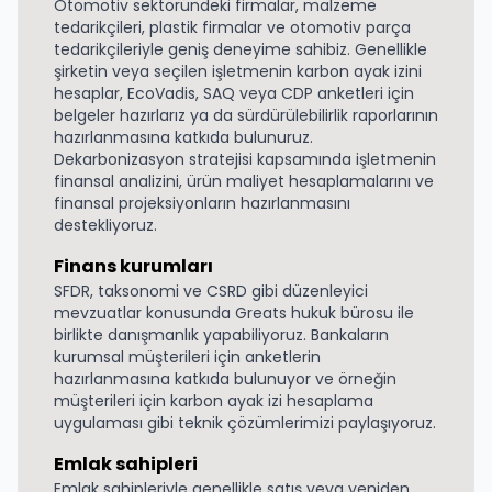
Otomotiv sektöründeki firmalar, malzeme
tedarikçileri, plastik firmalar ve otomotiv parça
tedarikçileriyle geniş deneyime sahibiz. Genellikle
şirketin veya seçilen işletmenin karbon ayak izini
hesaplar, EcoVadis, SAQ veya CDP anketleri için
belgeler hazırlarız ya da sürdürülebilirlik raporlarının
hazırlanmasına katkıda bulunuruz.
Dekarbonizasyon stratejisi kapsamında işletmenin
finansal analizini, ürün maliyet hesaplamalarını ve
finansal projeksiyonların hazırlanmasını
destekliyoruz.
Finans kurumları
SFDR, taksonomi ve CSRD gibi düzenleyici
mevzuatlar konusunda Greats hukuk bürosu ile
birlikte danışmanlık yapabiliyoruz. Bankaların
kurumsal müşterileri için anketlerin
hazırlanmasına katkıda bulunuyor ve örneğin
müşterileri için karbon ayak izi hesaplama
uygulaması gibi teknik çözümlerimizi paylaşıyoruz.
Emlak sahipleri
Emlak sahipleriyle genellikle satış veya yeniden