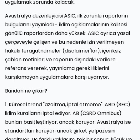
uygulamak zorunda kalacak.
Avustralya düzenleyicisi ASIC, ilk zorunlu raporların
bulgularını yayınladı - iklim açıklamalarının kalitesi
gönüllü raporlardan daha yüksek. ASIC ayrıca yasal
çerçeveyle çelişen ve bu nedenle izin verilmeyen
hukuki feragatnameler (disclaimer'lar); içeriksiz
şablon metinler; ve raporun dışındaki verilere
referans vererek, yayınlama gerekliliklerini
karşılamayan uygulamalara karşı uyarıyor.
Bundan ne çıkar?
1. Küresel trend "azaltma, iptal etmeme". ABD (SEC)
iklim kurallarını iptal ediyor. AB (CSRD Omnibus)
bunları basitleştiriyor, ancak koruyor. Avustralya ise
standartları koruyor, ancak şirket yelpazesini
daraltıyor. Üç farklı yaklaşım, tek bir sonuç: küçük ve