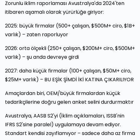
Zorunlu iklim raporlaması Avustralya'da 2024'ten
itibaren aşamalı olarak yürürlüğe giriyor:
2025: büyük firmalar (500+ çalışan, $500M+ ciro, $1B+
varlık) – zaten raporluyor
2026: orta ölçekli (250+ çalışan, $200M+ ciro, $500M+
varlık) – şu anda devreye girdi
2027: daha küçük firmalar (100+ çalışan, $50M+ ciro,
$25M+ varlık) – BU EŞİK ŞİMDİ İKİ KATINA ÇIKARILIYOR
Amaçlardan biri, OEM/büyük firmalardan küçük
tedarikçilerine doğru gelen anket selini durdurmaktır
Avustralya, AASB S2'yi (İklim açıklamaları, ISSB'nin
IFRS S2'sine paralel) uygulamaya devam ediyor.
Standart kendisi zayıflamıyor – sadece daha az firma