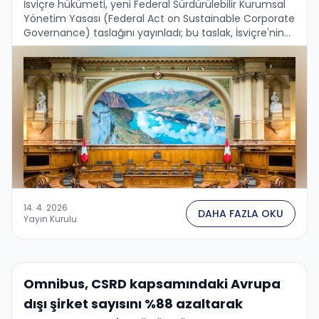
İsviçre hükümeti, yeni Federal Sürdürülebilir Kurumsal
Yönetim Yasası (Federal Act on Sustainable Corporate
Governance) taslağını yayınladı; bu taslak, İsviçre'nin
finans dışı raporlama ve durum tespiti kurallarını
Avrupa'nın CSRD ve CSDDD …
14. 4. 2026
DAHA FAZLA OKU
Yayın Kurulu
Omnibus, CSRD kapsamındaki Avrupa
dışı şirket sayısını %88 azaltarak