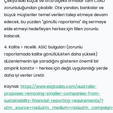
Çekya'daki küçük ve orta ölçekli firmalar tam CSRD
zorunluluğundan çıkabilir. Öte yandan, bankalar ve
büyük müşteriler temel verileri talep etmeye devam
edecek, bu yüzden "gönüllü raporlama" dış sermaye
elde etmeyi hedefleyen herkes için fiilen zorunlu
kalacak.
4. Kalite > nicelik. ASIC bulguları (zorunlu
raporlamada kalite gönüllülükten daha yüksek)
düzenlemenin işe yaradığını gösteren önemli bir
ampirik kanıttır – herkes için değil, uygulandığı yerde
daha iyi veriler üretir.
Kaynak:
https://www.esgtoday.com/australia-
proposes-removing-smaller-companies-from-
sustainability-financial-reporting-requirements/?
utm_source=rss&utm_medium=rss&utm_campaign=a