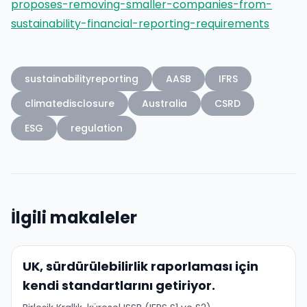
proposes-removing-smaller-companies-from-
sustainability-financial-reporting-requirements
sustainabilityreporting
AASB
IFRS
climatedisclosure
Australia
CSRD
ESG
regulation
İlgili makaleler
UK, sürdürülebilirlik raporlaması için
kendi standartlarını getiriyor.