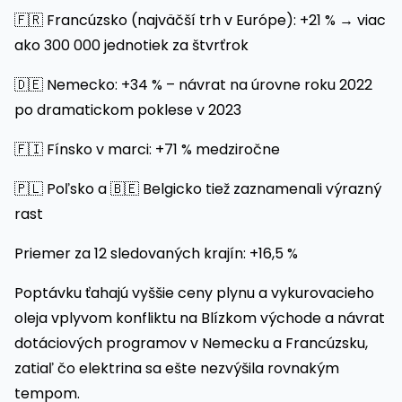
🇫🇷 Francúzsko (najväčší trh v Európe): +21 % → viac
ako 300 000 jednotiek za štvrťrok
🇩🇪 Nemecko: +34 % – návrat na úrovne roku 2022
po dramatickom poklese v 2023
🇫🇮 Fínsko v marci: +71 % medziročne
🇵🇱 Poľsko a 🇧🇪 Belgicko tiež zaznamenali výrazný
rast
Priemer za 12 sledovaných krajín: +16,5 %
Poptávku ťahajú vyššie ceny plynu a vykurovacieho
oleja vplyvom konfliktu na Blízkom východe a návrat
dotáciových programov v Nemecku a Francúzsku,
zatiaľ čo elektrina sa ešte nezvýšila rovnakým
tempom.