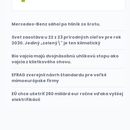
Mercedes-Benz sáhol po hliník zo šrotu.
Svet zaostáva u 22 z 23 prírodných cieľov pre rok
2030. Jediný „zelený\" je ten klimatický
Bio vajcia majú dvojnásobnú uhlíkovú stopu ako
vajcia z klietkového chovu.
EFRAG zverejnil návrh štandardu pre veľké
mimoeurópske firmy
EÚ chce ušetriť 260 miliárd eur ročne vďaka vyššej
elektrifikácii