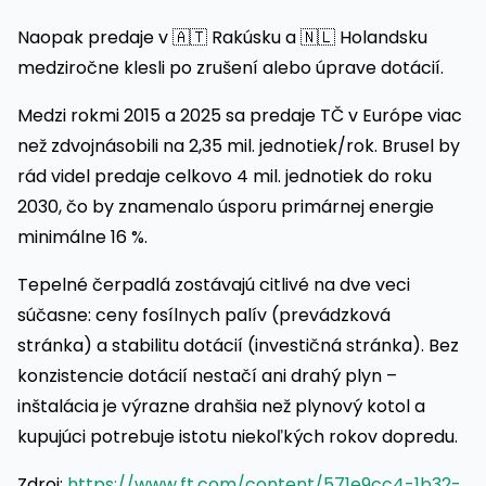
Naopak predaje v 🇦🇹 Rakúsku a 🇳🇱 Holandsku
medziročne klesli po zrušení alebo úprave dotácií.
Medzi rokmi 2015 a 2025 sa predaje TČ v Európe viac
než zdvojnásobili na 2,35 mil. jednotiek/rok. Brusel by
rád videl predaje celkovo 4 mil. jednotiek do roku
2030, čo by znamenalo úsporu primárnej energie
minimálne 16 %.
Tepelné čerpadlá zostávajú citlivé na dve veci
súčasne: ceny fosílnych palív (prevádzková
stránka) a stabilitu dotácií (investičná stránka). Bez
konzistencie dotácií nestačí ani drahý plyn –
inštalácia je výrazne drahšia než plynový kotol a
kupujúci potrebuje istotu niekoľkých rokov dopredu.
Zdroj:
https://www.ft.com/content/571e9cc4-1b32-