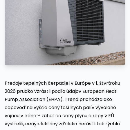
Predaje tepelných čerpadiel v Európe v 1. štvrťroku
2026 prudko vzrástli podľa údajov European Heat
Pump Association (EHPA). Trend prichádza ako
odpoveď na vyššie ceny fosílnych palív vyvolané
vojnou v Iráne – zatiaľ čo ceny plynu a ropy v EÚ
vystrelili, ceny elektriny zďaleka nerástli tak rýchlo: