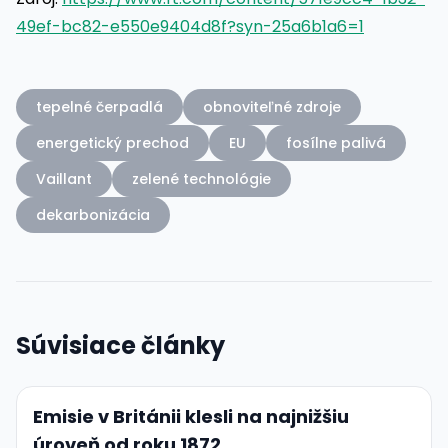
49ef-bc82-e550e9404d8f?syn-25a6b1a6=1
tepelné čerpadlá
obnoviteľné zdroje
energetický prechod
EU
fosílne palivá
Vaillant
zelené technológie
dekarbonizácia
Súvisiace články
Emisie v Británii klesli na najnižšiu
úroveň od roku 1872