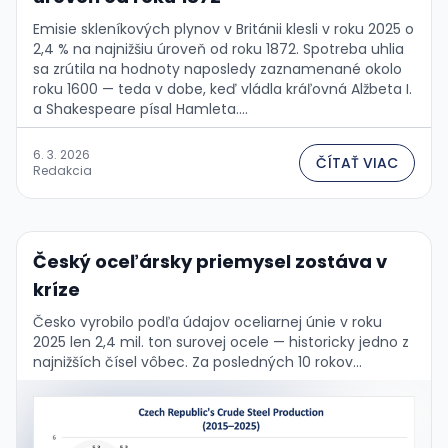
Emisie skleníkových plynov v Británii klesli v roku 2025 o
2,4 % na najnižšiu úroveň od roku 1872. Spotreba uhlia
sa zrútila na hodnoty naposledy zaznamenané okolo
roku 1600 — teda v dobe, keď vládla kráľovná Alžbeta I.
a Shakespeare písal Hamleta....
6. 3. 2026
ČÍTAŤ VIAC
Redakcia
Český oceľársky priemysel zostáva v
kríze
Česko vyrobilo podľa údajov oceliarnej únie v roku
2025 len 2,4 mil. ton surovej ocele — historicky jedno z
najnižších čísel vôbec. Za posledných 10 rokov
produkcia klesla o viac …