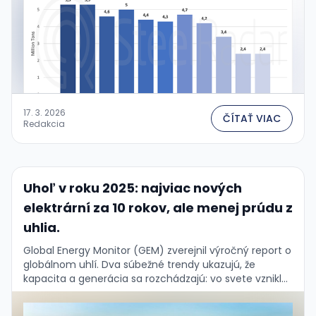
17. 3. 2026
ČÍTAŤ VIAC
Redakcia
Uhoľ v roku 2025: najviac nových
elektrární za 10 rokov, ale menej prúdu z
uhlia.
Global Energy Monitor (GEM) zverejnil výročný report o
globálnom uhlí. Dva súbežné trendy ukazujú, že
kapacita a generácia sa rozchádzajú: vo svete vzniklo
najviac nových uhoľných elektrární za 10 rokov …