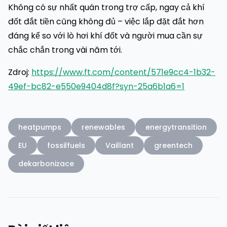
Không có sự nhất quán trong trợ cấp, ngay cả khí
đốt đắt tiền cũng không đủ – việc lắp đặt đắt hơn
đáng kể so với lò hơi khí đốt và người mua cần sự
chắc chắn trong vài năm tới.
Zdroj:
https://www.ft.com/content/571e9cc4-1b32-
49ef-bc82-e550e9404d8f?syn-25a6b1a6=1
heatpumps
renewables
energytransition
EU
fossilfuels
Vaillant
greentech
dekarbonizace