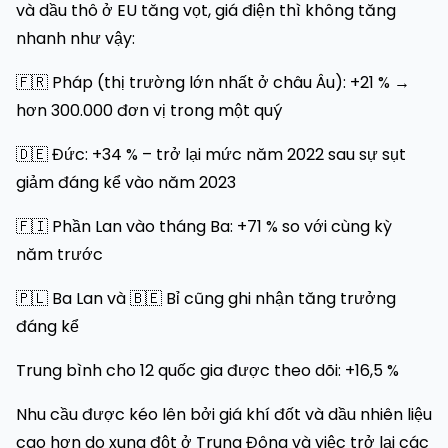
và dầu thô ở EU tăng vọt, giá điện thì không tăng
nhanh như vậy:
🇫🇷 Pháp (thị trường lớn nhất ở châu Âu): +21 % →
hơn 300.000 đơn vị trong một quý
🇩🇪 Đức: +34 % – trở lại mức năm 2022 sau sự sụt
giảm đáng kể vào năm 2023
🇫🇮 Phần Lan vào tháng Ba: +71 % so với cùng kỳ
năm trước
🇵🇱 Ba Lan và 🇧🇪 Bỉ cũng ghi nhận tăng trưởng
đáng kể
Trung bình cho 12 quốc gia được theo dõi: +16,5 %
Nhu cầu được kéo lên bởi giá khí đốt và dầu nhiên liệu
cao hơn do xung đột ở Trung Đông và việc trở lại các