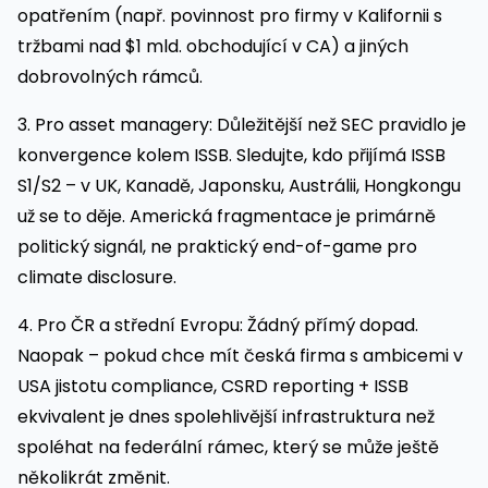
opatřením (např. povinnost pro firmy v Kalifornii s
tržbami nad $1 mld. obchodující v CA) a jiných
dobrovolných rámců.
3. Pro asset managery: Důležitější než SEC pravidlo je
konvergence kolem ISSB. Sledujte, kdo přijímá ISSB
S1/S2 – v UK, Kanadě, Japonsku, Austrálii, Hongkongu
už se to děje. Americká fragmentace je primárně
politický signál, ne praktický end-of-game pro
climate disclosure.
4. Pro ČR a střední Evropu: Žádný přímý dopad.
Naopak – pokud chce mít česká firma s ambicemi v
USA jistotu compliance, CSRD reporting + ISSB
ekvivalent je dnes spolehlivější infrastruktura než
spoléhat na federální rámec, který se může ještě
několikrát změnit.