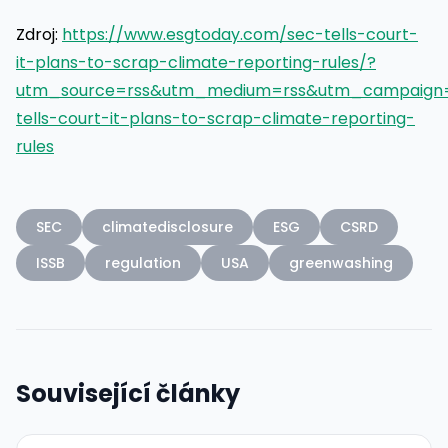
Zdroj:
https://www.esgtoday.com/sec-tells-court-
it-plans-to-scrap-climate-reporting-rules/?
utm_source=rss&utm_medium=rss&utm_campaign
tells-court-it-plans-to-scrap-climate-reporting-
rules
SEC
climatedisclosure
ESG
CSRD
ISSB
regulation
USA
greenwashing
Související články