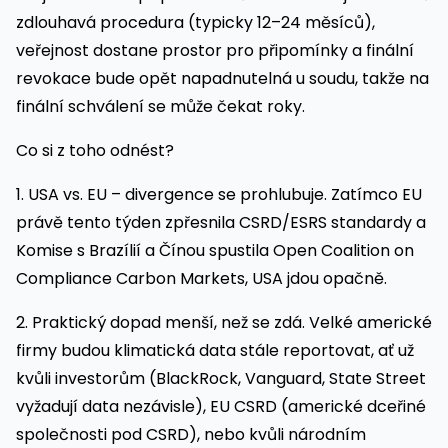
zdlouhavá procedura (typicky 12–24 měsíců),
veřejnost dostane prostor pro připomínky a finální
revokace bude opět napadnutelná u soudu, takže na
finální schválení se může čekat roky.
Co si z toho odnést?
1. USA vs. EU – divergence se prohlubuje. Zatímco EU
právě tento týden zpřesnila CSRD/ESRS standardy a
Komise s Brazílií a Čínou spustila Open Coalition on
Compliance Carbon Markets, USA jdou opačně.
2. Praktický dopad menší, než se zdá. Velké americké
firmy budou klimatická data stále reportovat, ať už
kvůli investorům (BlackRock, Vanguard, State Street
vyžadují data nezávisle), EU CSRD (americké dceřiné
společnosti pod CSRD), nebo kvůli národním