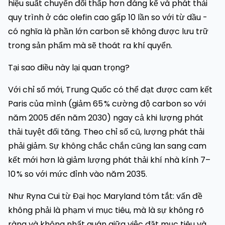
hiệu suất chuyển đổi thấp hơn đáng kể và phát thải
quy trình ở các olefin cao gấp 10 lần so với từ dầu -
có nghĩa là phần lớn carbon sẽ không được lưu trữ
trong sản phẩm mà sẽ thoát ra khí quyển.
Tại sao điều này lại quan trọng?
Với chỉ số mới, Trung Quốc có thể đạt được cam kết
Paris của mình (giảm 65 % cường độ carbon so với
năm 2005 đến năm 2030) ngay cả khi lượng phát
thải tuyệt đối tăng. Theo chỉ số cũ, lượng phát thải
phải giảm. Sự không chắc chắn cũng lan sang cam
kết mới hơn là giảm lượng phát thải khí nhà kính 7–
10 % so với mức đỉnh vào năm 2035.
Như Ryna Cui từ Đại học Maryland tóm tắt: vấn đề
không phải là phạm vi mục tiêu, mà là sự không rõ
ràng và không nhất quán giữa việc đặt mục tiêu và