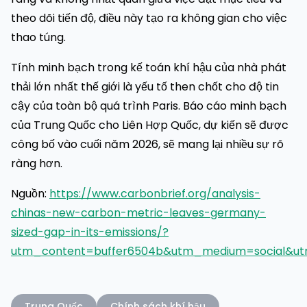
theo dõi tiến độ, điều này tạo ra không gian cho việc
thao túng.
Tính minh bạch trong kế toán khí hậu của nhà phát
thải lớn nhất thế giới là yếu tố then chốt cho độ tin
cậy của toàn bộ quá trình Paris. Báo cáo minh bạch
của Trung Quốc cho Liên Hợp Quốc, dự kiến sẽ được
công bố vào cuối năm 2026, sẽ mang lại nhiều sự rõ
ràng hơn.
Nguồn:
https://www.carbonbrief.org/analysis-
chinas-new-carbon-metric-leaves-germany-
sized-gap-in-its-emissions/?
utm_content=buffer6504b&utm_medium=social&ut
Trung Quốc
Chính sách khí hậu