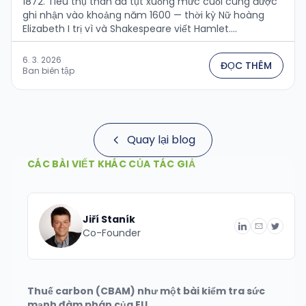
1872. Tiêu thụ than đã tụt xuống mức cuối cùng được
ghi nhận vào khoảng năm 1600 — thời kỳ Nữ hoàng
Elizabeth I trị vì và Shakespeare viết Hamlet....
6. 3. 2026
ĐỌC THÊM
Ban biên tập
Quay lại blog
CÁC BÀI VIẾT KHÁC CỦA TÁC GIẢ
Jiří Staník
Co-Founder
Thuế carbon (CBAM) như một bài kiểm tra sức
mạnh đàm phán của EU