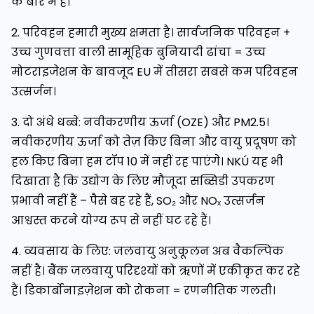
के बारे में है।
2. परिवहन हमारी मुख्य क्षमता है। सार्वजनिक परिवहन +
उच्च गुणवत्ता वाली सामूहिक बुनियादी ढांचा = उच्च
मोटराइजेशन के बावजूद EU में तीसरा सबसे कम परिवहन
उत्सर्जन।
3. दो अंधे धब्बे: नवीकरणीय ऊर्जा (OZE) और PM2.5।
नवीकरणीय ऊर्जा को तेज़ किए बिना और वायु प्रदूषण को
हल किए बिना हम टॉप 10 में नहीं रह पाएंगे। NKÚ यह भी
दिखाता है कि उद्योग के लिए मौजूदा सब्सिडी उपकरण
प्रभावी नहीं हैं – पैसे बह रहे हैं, SO₂ और NOₓ उत्सर्जन
आश्वस्त करने योग्य रूप से नहीं घट रहे हैं।
4. व्यवसाय के लिए: जलवायु अनुकूलन अब वैकल्पिक
नहीं है। बैंक जलवायु परिदृश्यों को ऋणों में एकीकृत कर रहे
हैं। डिकार्बोनाइज़ेशन को रोकना = रणनीतिक गलती।