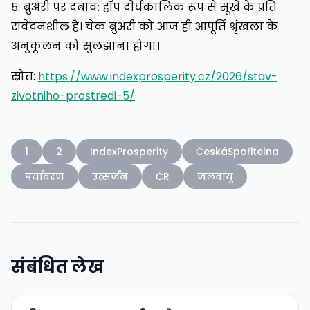
5. ब्रुअरी पर दबाव: हॉप दीर्घकालिक रूप से सूखे के प्रति
संवेदनशील है। चेक ब्रुअरी को आज ही आपूर्ति श्रृंखला के
अनुकूलन को सुलझाना होगा।
स्रोत:
https://www.indexprosperity.cz/2026/stav-
zivotniho-prostredi-5/
1
2
IndexProsperity
ČeskáSpořitelna
पर्यावरण
उत्सर्जन
ČR
जलवायु
संबंधित लेख