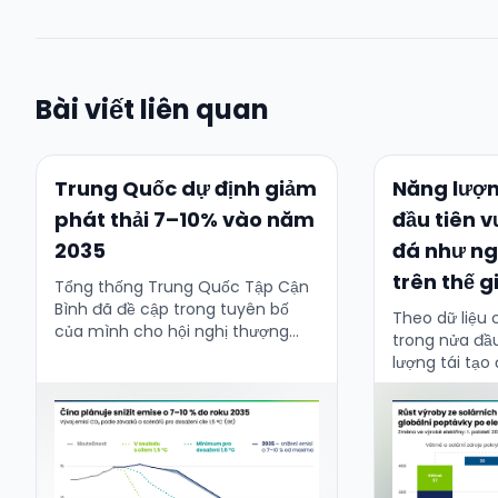
Bài viết liên quan
Trung Quốc dự định giảm
Năng lượng
phát thải 7–10% vào năm
đầu tiên 
2035
đá như ng
trên thế g
Tổng thống Trung Quốc Tập Cận
Bình đã đề cập trong tuyên bố
Theo dữ liệu 
của mình cho hội nghị thượng
trong nửa đầ
đỉnh khí hậu Liên Hợp Quốc tại
lượng tái tạo
New York về cam …
điện lớn nhất 
trong lịch …