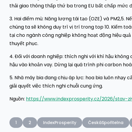
thải giao thông thấp thứ ba trong EU bất chấp mức đ
3. Hai điểm mù: Năng lượng tái tạo (OZE) và PM2,5. N
chúng ta sẽ không duy trì vị trí trong top 10. Kiểm 
tại cho ngành công nghiệp không hoạt động hiệu quả 
thuyết phục.
4. Đối với doanh nghiệp: thích nghi với khí hậu không
hậu vào khoản vay. Dừng lại quá trình phi carbon hoá 
5. Nhà máy bia đang chịu áp lực: hoa bia luôn nhạy 
giải quyết việc thích nghi chuỗi cung ứng.
Nguồn:
https://www.indexprosperity.cz/2026/stav-zi
1
2
IndexProsperity
ČeskáSpořitelna