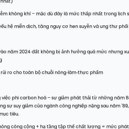
ệ nhất)
iễm không khí – mặc dù đây là mức thấp nhất trong lịch 
yếu hệ miễn dịch, tăng nguy cơ hen suyễn và ung thư phổi
sẻ) – vào năm 2024 đất không bị ảnh hưởng quá mức nhưng xu
g
 = rủi ro cho toàn bộ chuỗi nông‑lâm‑thực phẩm
ng việc phi carbon hoá – sự giảm phát thải từ những năm 
bằng sự suy giảm của ngành công nghiệp nặng sau năm '89,
mục tiêu.
o thông công cộng + hạ tầng tập thể chất lượng = mức phát