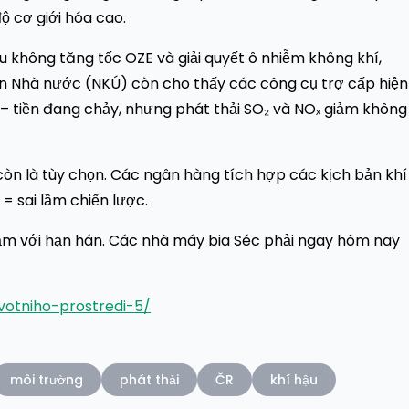
ộ cơ giới hóa cao.
ếu không tăng tốc OZE và giải quyết ô nhiễm không khí,
toán Nhà nước (NKÚ) còn cho thấy các công cụ trợ cấp hiện
– tiền đang chảy, nhưng phát thải SO₂ và NOₓ giảm không
 còn là tùy chọn. Các ngân hàng tích hợp các kịch bản khí
= sai lầm chiến lược.
cảm với hạn hán. Các nhà máy bia Séc phải ngay hôm nay
votniho-prostredi-5/
môi trường
phát thải
ČR
khí hậu