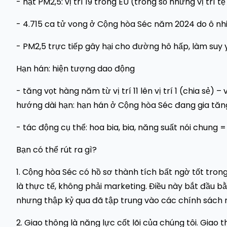
- hạt PM2,5: vị trí 19 trong EU (trong số những vị trí t
- 4.715 ca tử vong ở Cộng hòa Séc năm 2024 do ô nh
- PM2,5 trực tiếp gây hại cho đường hô hấp, làm suy 
Hạn hán: hiện tượng dao động
- tăng vọt hàng năm từ vị trí 11 lên vị trí 1 (chia 
hướng dài hạn: hạn hán ở Cộng hòa Séc đang gia tăn
- tác động cụ thể: hoa bia, bia, năng suất nói chung
Bạn có thể rút ra gì?
1. Cộng hòa Séc có hồ sơ thành tích bất ngờ tốt tro
là thực tế, không phải marketing. Điều này bắt đầu 
nhưng thập kỷ qua đã tập trung vào các chính sách 
2. Giao thông là năng lực cốt lõi của chúng tôi. Gia