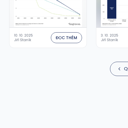
10. 10. 2025
3. 10. 2025
ĐỌC THÊM
Jiří Staník
Jiří Staník
Q