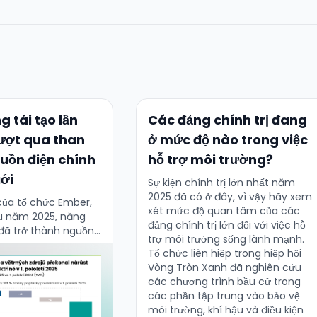
 tái tạo lần
Các đảng chính trị đang
vượt qua than
ở mức độ nào trong việc
uồn điện chính
hỗ trợ môi trường?
iới
Sự kiện chính trị lớn nhất năm
2025 đã có ở đây, vì vậy hãy xem
của tổ chức Ember,
xét mức độ quan tâm của các
u năm 2025, năng
đảng chính trị lớn đối với việc hỗ
 đã trở thành nguồn
trợ môi trường sống lành mạnh.
thế giới, lần đầu tiên
Tổ chức liên hiệp trong hiệp hội
Vòng Tròn Xanh đã nghiên cứu
các chương trình bầu cử trong
các phần tập trung vào bảo vệ
môi trường, khí hậu và điều kiện