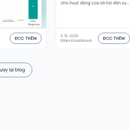
cho hoạt động của xã hội dân sự.
Kết quả ra sao?Theo báo cáo của
Vòng Tròn Xanh từ tháng 9 năm
2025, trong các lĩnh vực nêu trên,
STAN …
3. 10. 2025
ĐỌC THÊM
ĐỌC THÊM
Eliška Kozubíková
uay lại blog