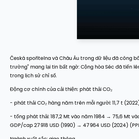
Česká spořitelna và Châu Âu trong dữ liệu đã công b
trường" mang lại tin bất ngờ: Cộng hòa Séc đã tiến lên 
trong lịch sử chỉ số.
Động cơ chính của cải thiện: phát thải CO₂
- phát thải CO₂ hàng năm trên mỗi người: 11,7 t (2022)
- tổng phát thải: 187,2 Mt vào năm 1984 → 75,6 Mt và
GDP/cap 27 918 USD (1990) → 47 964 USD (2024) (PP
Ngành xuất sắc: giao thông