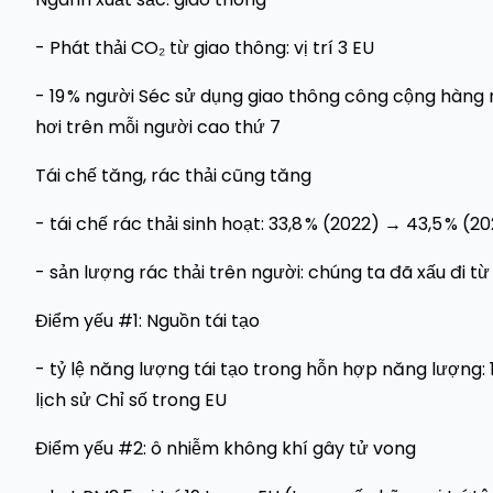
- Phát thải CO₂ từ giao thông: vị trí 3 EU
- 19 % người Séc sử dụng giao thông công cộng hàng n
hơi trên mỗi người cao thứ 7
Tái chế tăng, rác thải cũng tăng
- tái chế rác thải sinh hoạt: 33,8 % (2022) → 43,5 % (202
- sản lượng rác thải trên người: chúng ta đã xấu đi từ vị 
Điểm yếu #1: Nguồn tái tạo
- tỷ lệ năng lượng tái tạo trong hỗn hợp năng lượng: 
lịch sử Chỉ số trong EU
Điểm yếu #2: ô nhiễm không khí gây tử vong