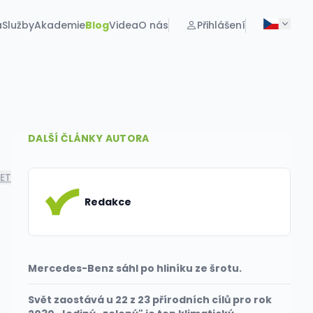
a
Služby
Akademie
Blog
Videa
O nás
Přihlášení
DALŠÍ ČLÁNKY AUTORA
LET
Redakce
Mercedes-Benz sáhl po hliníku ze šrotu.
Svět zaostává u 22 z 23 přírodních cílů pro rok