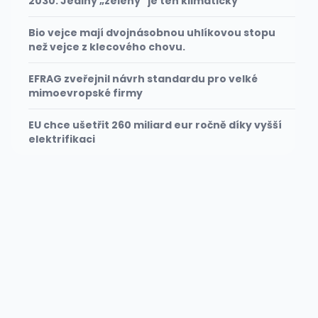
2030. Jediný „zelený" je ten klimatický
Bio vejce mají dvojnásobnou uhlíkovou stopu
než vejce z klecového chovu.
EFRAG zveřejnil návrh standardu pro velké
mimoevropské firmy
EU chce ušetřit 260 miliard eur ročně díky vyšší
elektrifikaci