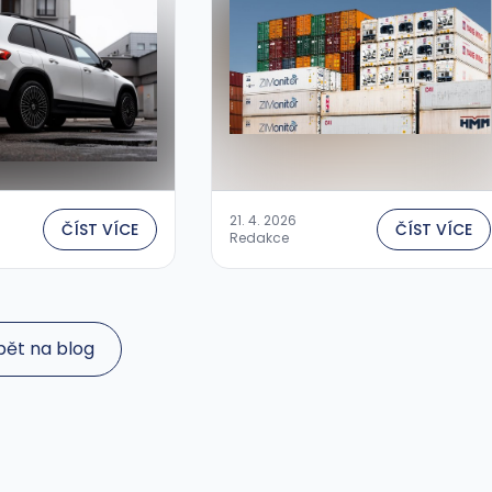
řetězcem:...
21. 4. 2026
ČÍST VÍCE
ČÍST VÍCE
Redakce
pět na blog