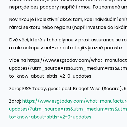
neprojde bez podpory napříč firmou. To znamená umět
Novinkou je i kolektivní akce: tam, kde individuální sn
rámci sektoru nebo regionu (např. investice do lokál
Dvě věci, které z toho plynou v praxi: assurance se r
a role nákupu v net-zero strategii výrazně poroste.
Více na https://www.esgtoday.com/what-manufact
updates/?utm_source=rss&utm_medium=rss&utm_
to-know-about-sbtis-v2-0-updates
Zdroj: ESG Today, guest post Bridget Wise (Secaro), 9.
Zdroj:
https://www.esgtoday.com/what-manufactur
updates/?utm_source=rss&utm_medium=rss&utm_
to-know-about-sbtis-v2-0-updates