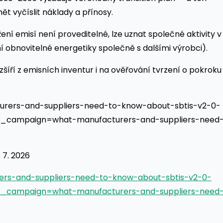
 vyčíslit náklady a přínosy.
ížení emisí není proveditelné, lze uznat společné aktivity v
ní obnovitelné energetiky společně s dalšími výrobci).
ozšíří z emisních inventur i na ověřování tvrzení o pokroku
urers-and-suppliers-need-to-know-about-sbtis-v2-0-
campaign=what-manufacturers-and-suppliers-need
 7. 2026
ers-and-suppliers-need-to-know-about-sbtis-v2-0-
campaign=what-manufacturers-and-suppliers-need