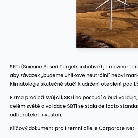
SBTi (Science Based Targets initiative) je mezinárodní 
aby závazek „budeme uhlíkově neutrální" nebyl marke
klimatologie skutečně stačí k udržení oteplení pod 1,5
Firma předloží svůj cíl, SBTi ho posoudí a buď validu
celém světě a validace SBTi se stala de facto standa
odběratelé i investoři.
Klíčový dokument pro firemní cíle je Corporate Net-Z