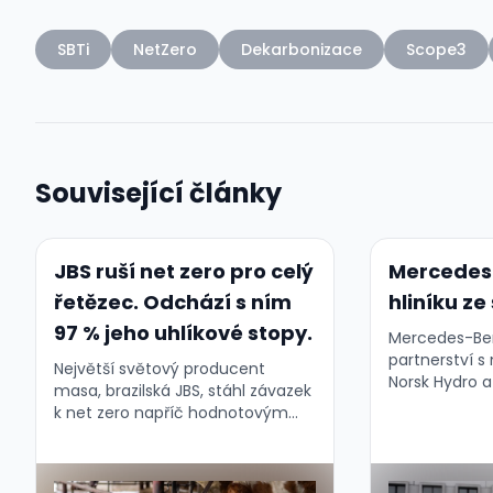
SBTi
NetZero
Dekarbonizace
Scope3
Související články
JBS ruší net zero pro celý
Mercedes
řetězec. Odchází s ním
hliníku ze
97 % jeho uhlíkové stopy.
Mercedes-Ben
partnerství s
Největší světový producent
Norsk Hydro a
masa, brazilská JBS, stáhl závazek
automobilkou 
k net zero napříč hodnotovým
použije recykl
řetězcem do roku 2040. Nové cíle
sériové výro
nezahrnují Scope 3 — a právě ten
příští genera
je jádrem problému....
elektromobilů