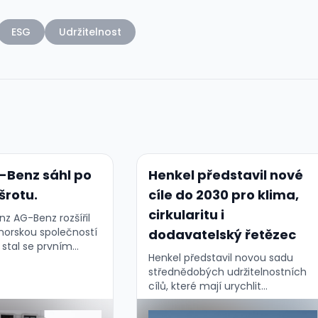
ESG
Udržitelnost
-Benz sáhl po
Henkel představil nové
 šrotu.
cíle do 2030 pro klima,
cirkularitu i
z AG-Benz rozšířil
 norskou společností
dodavatelský řetězec
 stal se prvním
Henkel představil novou sadu
v Evropě, která
střednědobých udržitelnostních
ovaný hliník v
cílů, které mají urychlit
bě — konkrétně u
dekarbonizaci a zodpovědnost
ce velkých
napříč celým hodnotovým
. …