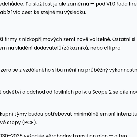
ředchůdce. Ta složitost je ale záměrná — pod V1.0 řada fir
abízí víc cest ke stejnému výsledku.
nší firmy z nízkopříjmových zemí nově volitelné. Ostatní si
m na sladění dodavatelů/zákazníků, nebo cíli pro
et-zero se z vzdáleného slibu mění na průběžný výkonnostn
ně odvětví o odchod od fosilních paliv; u Scope 2 se cíle no
kupní týmy budou potřebovat minimálně emisní intenzit
ové stopy (PCF).
 2030–2035 vyžaduje věrohodný transition plan — a ten