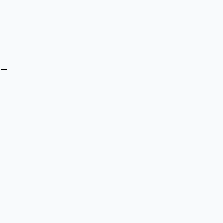
 —
-
-