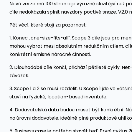
Nová verze má 100 stran a je výrazně složitější než p
cíle nedokázala splnit navzdory poctivé snaze. V2.0 n
Pět věcí, které stojí za pozornost:
1. Konec „one-size-fits-all". Scope 3 cíle jsou pro me
mohou vybrat mezi absolutním redukčním cílem, cíle
konkrétní emisně náročné činnosti.
2. Dlouhodobé cíle končí, přichází pětileté cykly. N
závazek.
3. Scope 1 a 2 se musí rozdělit. U Scope 1 jde ve větši
staví na fyzické, location-based inventuře.
4. Dodavatelská data budou muset být konkrétní. Ná
na úrovni dodavatele, ideálně plné produktové uhlík
5. Business case je potřeba stavět teď. První cyklus