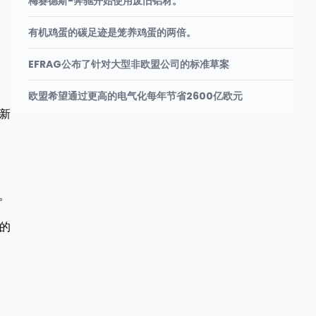
梅赛德斯-奔驰开始使用废旧铝材。
有机鸡蛋的碳足迹是笼养鸡蛋的两倍。
EFRAG公布了针对大型非欧盟公司的标准草案
欧盟希望通过更高的电气化每年节省2600亿欧元
新
。
的