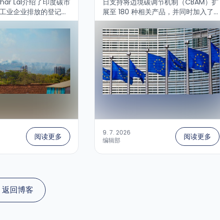
har Lal介绍了印度碳市
日支持将边境碳调节机制（CBAM）扩
于工业企业排放的登记、
展至 180 种相关产品，并同时加入了
查（MRV）的中心平
针对规避机制的新措施。...
将在四个月内启动。...
9. 7. 2026
阅读更多
阅读更多
编辑部
返回博客