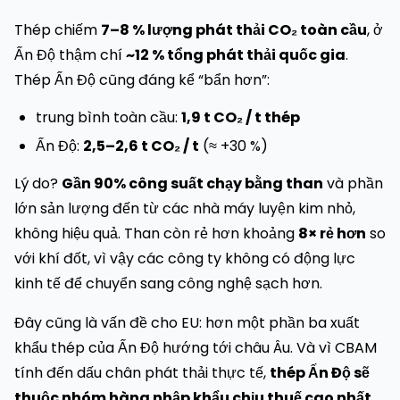
Thép chiếm
7–8 % lượng phát thải CO₂ toàn cầu
, ở
Ấn Độ thậm chí
~12 % tổng phát thải quốc gia
.
Thép Ấn Độ cũng đáng kể “bẩn hơn”:
trung bình toàn cầu:
1,9 t CO₂ / t thép
Ấn Độ:
2,5–2,6 t CO₂ / t
(≈ +30 %)
Lý do?
Gần 90% công suất chạy bằng than
và phần
lớn sản lượng đến từ các nhà máy luyện kim nhỏ,
không hiệu quả. Than còn rẻ hơn khoảng
8× rẻ hơn
so
với khí đốt, vì vậy các công ty không có động lực
kinh tế để chuyển sang công nghệ sạch hơn.
Đây cũng là vấn đề cho EU: hơn một phần ba xuất
khẩu thép của Ấn Độ hướng tới châu Âu. Và vì CBAM
tính đến dấu chân phát thải thực tế,
thép Ấn Độ sẽ
thuộc nhóm hàng nhập khẩu chịu thuế cao nhất