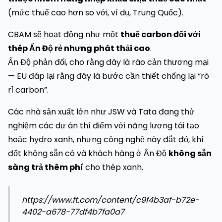
(mức thuế cao hơn so với, ví dụ, Trung Quốc).
CBAM sẽ hoạt động như một
thuế carbon đối với
thép Ấn Độ rẻ nhưng phát thải cao
.
Ấn Độ phản đối, cho rằng đây là rào cản thương mại
— EU đáp lại rằng đây là bước cần thiết chống lại “rò
rỉ carbon”.
Các nhà sản xuất lớn như JSW và Tata đang thử
nghiệm các dự án thí điểm với năng lượng tái tạo
hoặc hydro xanh, nhưng công nghệ này đắt đỏ, khí
đốt không sẵn có và khách hàng ở Ấn Độ
không sẵn
sàng trả thêm phí
cho thép xanh.
https://www.ft.com/content/c9f4b3af-b72e-
4402-a678-77df4b7fa0a7