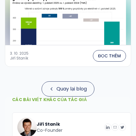
3. 10. 2025
ĐỌC THÊM
Jiří Staník
Quay lại blog
CÁC BÀI VIẾT KHÁC CỦA TÁC GIẢ
Jiří Staník
Co-Founder