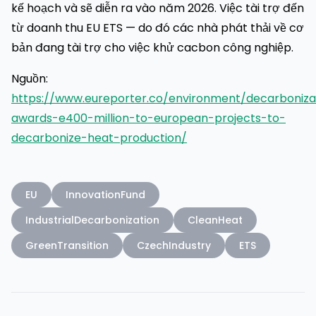
kế hoạch và sẽ diễn ra vào năm 2026. Việc tài trợ đến
từ doanh thu EU ETS — do đó các nhà phát thải về cơ
bản đang tài trợ cho việc khử cacbon công nghiệp.
Nguồn:
https://www.eureporter.co/environment/decarboniz
awards-e400-million-to-european-projects-to-
decarbonize-heat-production/
EU
InnovationFund
IndustrialDecarbonization
CleanHeat
GreenTransition
CzechIndustry
ETS