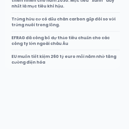
thiên nhiên cho năm 2030. Mục tiêu “xanh” duy
nhất là mục tiêu khí hậu.
Trứng hữu cơ có dấu chân carbon gấp đôi so với
trứng nuôi trong lồng.
EFRAG đã công bố dự thảo tiêu chuẩn cho các
công ty lớn ngoài châu Âu
EU muốn tiết kiệm 260 tỷ euro mỗi năm nhờ tăng
cường điện hóa