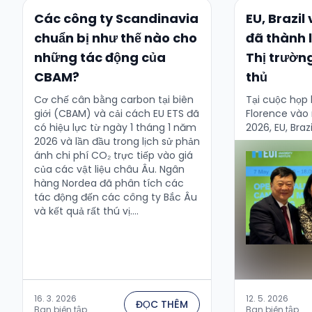
Các công ty Scandinavia
EU, Brazil
chuẩn bị như thế nào cho
đã thành 
những tác động của
Thị trườn
CBAM?
thủ
Cơ chế cân bằng carbon tại biên
Tại cuộc họp 
giới (CBAM) và cải cách EU ETS đã
Florence vào
có hiệu lực từ ngày 1 tháng 1 năm
2026, EU, Bra
2026 và lần đầu trong lịch sử phản
chính thức kh
ánh chi phí CO₂ trực tiếp vào giá
Mở về Thị trư
của các vật liệu châu Âu. Ngân
hàng Nordea đã phân tích các
tác động đến các công ty Bắc Âu
và kết quả rất thú vị....
16. 3. 2026
12. 5. 2026
ĐỌC THÊM
Ban biên tập
Ban biên tập