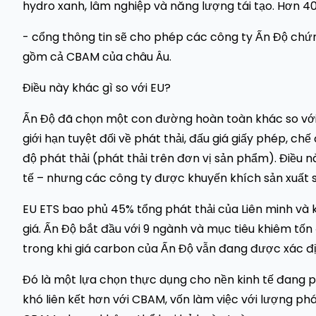
hydro xanh, lâm nghiệp và năng lượng tái tạo. Hơn 4
- cổng thông tin sẽ cho phép các công ty Ấn Độ chứ
gồm cả CBAM của châu Âu.
Điều này khác gì so với EU?
Ấn Độ đã chọn một con đường hoàn toàn khác so với
giới hạn tuyệt đối về phát thải, đấu giá giấy phép, 
độ phát thải (phát thải trên đơn vị sản phẩm). Điều n
tế – nhưng các công ty được khuyến khích sản xuất 
EU ETS bao phủ 45% tổng phát thải của Liên minh và 
giá. Ấn Độ bắt đầu với 9 ngành và mục tiêu khiêm tố
trong khi giá carbon của Ấn Độ vẫn đang được xác đị
Đó là một lựa chọn thực dụng cho nền kinh tế đang 
khó liên kết hơn với CBAM, vốn làm việc với lượng phá