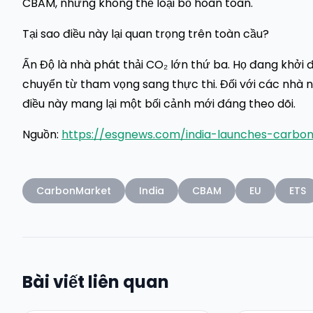
CBAM, nhưng không thể loại bỏ hoàn toàn.
Tại sao điều này lại quan trọng trên toàn cầu?
Ấn Độ là nhà phát thải CO₂ lớn thứ ba. Họ đang khởi 
chuyển từ tham vọng sang thực thi. Đối với các nhà 
điều này mang lại một bối cảnh mới đáng theo dõi.
Nguồn:
https://esgnews.com/india-launches-carbon
CarbonMarket
India
CBAM
EU
ETS
Bài viết liên quan