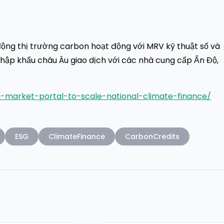
động thị trường carbon hoạt động với MRV kỹ thuật số và
nhập khẩu châu Âu giao dịch với các nhà cung cấp Ấn Độ,
-market-portal-to-scale-national-climate-finance/
ESG
ClimateFinance
CarbonCredits