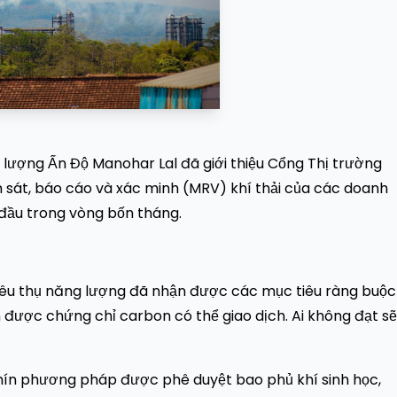
g lượng Ấn Độ Manohar Lal đã giới thiệu Cổng Thị trường
 sát, báo cáo và xác minh (MRV) khí thải của các doanh
 đầu trong vòng bốn tháng.
iêu thụ năng lượng đã nhận được các mục tiêu ràng buộc
n được chứng chỉ carbon có thể giao dịch. Ai không đạt sẽ
hín phương pháp được phê duyệt bao phủ khí sinh học,