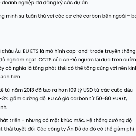
0 doanh nghiệp đã đăng ký các dự án.
ng minh sự tuân thủ với các cơ chế carbon bên ngoài – b
 châu Âu. EU ETS là mô hình cap-and-trade truyền thống
chế độ nghiêm ngặt. CCTS của Ấn Độ ngược lại dựa trên cườ
ày có nghĩa là tổng phát thải có thể tăng cùng với nền kin
sạch hơn.
kể từ năm 2013 đã tạo ra hơn 109 tỷ USD từ các cuộc đấu
n ~3% giảm cường độ. EU có giá carbon từ 50–80 EUR/t,
nh.
phát triển – nhưng có một khúc mắc. Hệ thống cường độ
t thải tuyệt đối. Các công ty Ấn Độ do đó có thể giảm phí