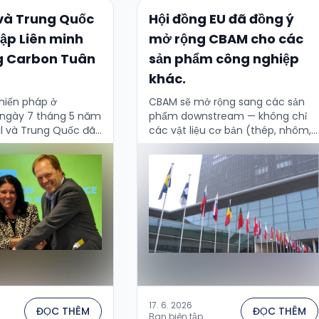
 và Trung Quốc
Hội đồng EU đã đồng ý
lập Liên minh
mở rộng CBAM cho các
g Carbon Tuân
sản phẩm công nghiệp
khác.
hiến pháp ở
CBAM sẽ mở rộng sang các sản
 ngày 7 tháng 5 năm
phẩm downstream — không chỉ
zil và Trung Quốc đã
các vật liệu cơ bản (thép, nhôm,
ởi động Liên minh
xi măng, điện), mà còn các sản
ờng …
phẩm có tỷ lệ …
17. 6. 2026
ĐỌC THÊM
ĐỌC THÊM
Ban biên tập