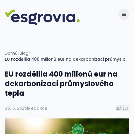
Domů
/
Blog
/
EU rozdělila 400 milionů eur na dekarbonizaci průmyslového tepla
EU rozdělila 400 milionů eur na
dekarbonizaci průmyslového
tepla
26. 5. 2026
|
Redakce
SDÍLET