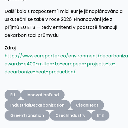
Další kolo s rozpočtem 1 mld. eur je již naplánováno a
uskuteční se také v roce 2026. Financování jde z
příjmů EU ETS — tedy emitenti v podstatě financují
dekarbonizaci průmyslu.
Zdroj:
https://www.eureporter.co/environment/decarboniz
awards-e400-million-to-european-projects-to-
decarbonize-heat-production/
EU
InnovationFund
IndustrialDecarbonization
CleanHeat
GreenTransition
CzechIndustry
ETS