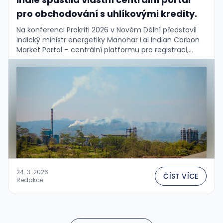
pro obchodování s uhlíkovými kredity.
Na konferenci Prakriti 2026 v Novém Délhí představil
indický ministr energetiky Manohar Lal Indian Carbon
Market Portal – centrální platformu pro registraci,
monitoring, reporting a verifikaci (MRV) emisí
průmyslových podniků. …
24. 3. 2026
ČÍST VÍCE
Redakce