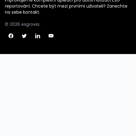
Připravujeme komplexní aplikaci pro automatizaci ESG
reportování. Chcete být mezi prvními uživateli? Zanechte
na sebe kontakt.
© 2026 esgrovia.